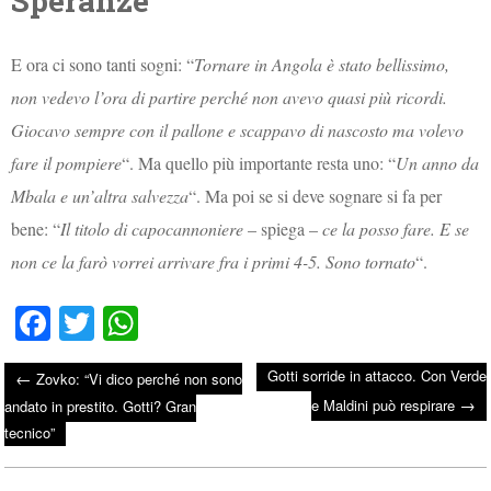
Speranze
E ora ci sono tanti sogni: “
Tornare in Angola è stato bellissimo,
non vedevo l’ora di partire perché non avevo quasi più ricordi.
Giocavo sempre con il pallone e scappavo di nascosto ma volevo
fare il pompiere
“. Ma quello più importante resta uno: “
Un anno da
Mbala e un’altra salvezza
“. Ma poi se si deve sognare si fa per
bene: “
Il titolo di capocannoniere
– spiega –
ce la posso fare. E se
non ce la farò vorrei arrivare fra i primi 4-5. Sono tornato
“.
Fa
T
W
ce
wi
ha
Gotti sorride in attacco. Con Verde
←
Zovko: “Vi dico perché non sono
bo
tte
ts
→
Post navigation
e Maldini può respirare
andato in prestito. Gotti? Gran
ok
r
A
tecnico”
pp