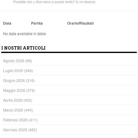
Possibile che u tifosi siano a questo livello? Io mi dissocio.
Data
Partita
Orario/Risultati
No data available in table
I NOSTRI ARTICOLI
Agosto 2026
(98)
Luglio 2026
(346)
Giugno 2026
(316)
Maggio 2026
(376)
Aprile 2026
(402)
Marzo 2026
(440)
Febbraio 2026
(411)
Gennaio 2026
(483)