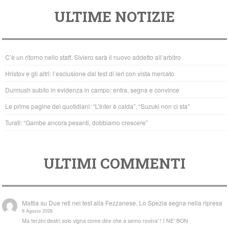
a
wi
h
ULTIME NOTIZIE
c
tt
at
e
er
s
b
A
C’è un ritorno nello staff. Siviero sarà il nuovo addetto all’arbitro
o
p
Hristov e gli altri: l’esclusione dal test di ieri con vista mercato
o
p
Durmush subito in evidenza in campo: entra, segna e convince
k
Le prime pagine dei quotidiani: “L’Inter è calda”, “Suzuki non ci sta”
Turati: “Gambe ancora pesanti, dobbiamo crescere”
ULTIMI COMMENTI
Mattia
su
Due reti nel test alla Fezzanese. Lo Spezia segna nella ripresa
9 Agosto 2026
Ma terzini destri solo vigna come dire che a semo rovina' ! I NE' BON