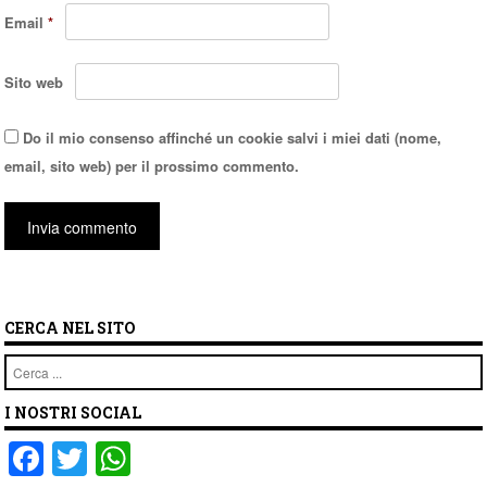
Email
*
Sito web
Do il mio consenso affinché un cookie salvi i miei dati (nome,
email, sito web) per il prossimo commento.
CERCA NEL SITO
Cerca
I NOSTRI SOCIAL
F
T
W