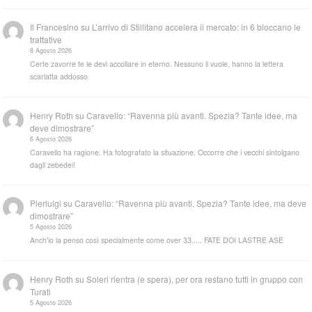
Il Francesino
su
L’arrivo di Stillitano accelera il mercato: in 6 bloccano le
trattative
8 Agosto 2026
Certe zavorre te le devi accollare in eterno. Nessuno li vuole, hanno la lettera
scarlatta addosso
Henry Roth
su
Caravello: “Ravenna più avanti. Spezia? Tante idee, ma
deve dimostrare”
6 Agosto 2026
Caravello ha ragione. Ha fotografato la situazione. Occorre che i vecchi sintolgano
dagli zebedei!
Pierluigi
su
Caravello: “Ravenna più avanti. Spezia? Tante idee, ma deve
dimostrare”
5 Agosto 2026
Anch'io la penso così specialmente come over 33..... FATE DOI LASTRE ASE
Henry Roth
su
Soleri rientra (e spera), per ora restano tutti in gruppo con
Turati
5 Agosto 2026