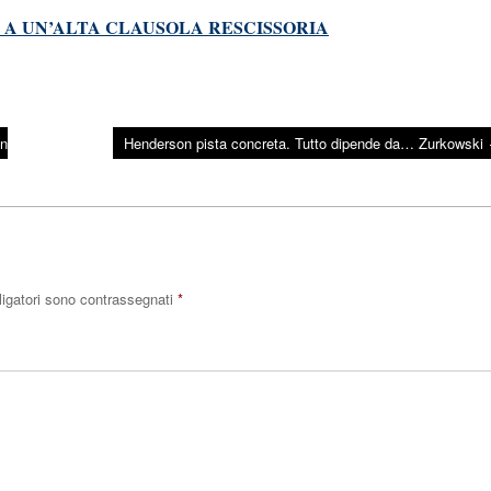
SA A UN’ALTA CLAUSOLA RESCISSORIA
on
Henderson pista concreta. Tutto dipende da… Zurkowski
ligatori sono contrassegnati
*