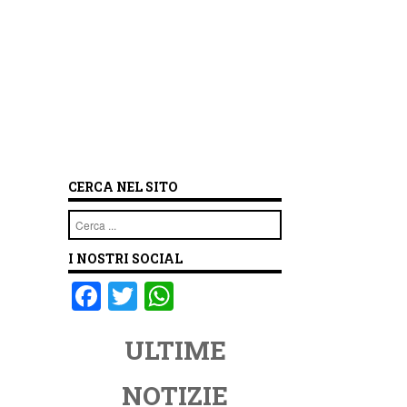
CERCA NEL SITO
Cerca
I NOSTRI SOCIAL
F
T
W
a
wi
h
ULTIME
c
tt
at
e
er
s
NOTIZIE