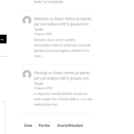
livello? Io mi dissocio.
Massimo
su
Soleri rientra (e spera),
per ora restano tutti in gruppo con
Turati
5 Agosto 2026
→
Servono cloun al circo potete
accomodarvi visto lo schifo con cui avete
giocato la scorsa stagione pietosi e ora
cosa…
Pierluigi
su
Soleri rientra (e spera),
per ora restano tutti in gruppo con
Turati
5 Agosto 2026
In lega pro ci avete portato ora penso
sarà meglio che vi levate dalle p...e e alla
svelta prima che…
Data
Partita
Orario/Risultati