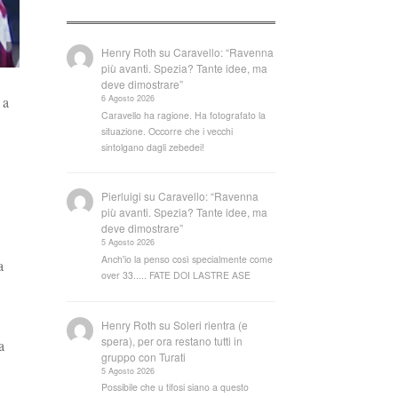
Henry Roth
su
Caravello: “Ravenna
più avanti. Spezia? Tante idee, ma
deve dimostrare”
6 Agosto 2026
 a
Caravello ha ragione. Ha fotografato la
situazione. Occorre che i vecchi
sintolgano dagli zebedei!
Pierluigi
su
Caravello: “Ravenna
più avanti. Spezia? Tante idee, ma
deve dimostrare”
5 Agosto 2026
Anch'io la penso così specialmente come
a
over 33..... FATE DOI LASTRE ASE
Henry Roth
su
Soleri rientra (e
spera), per ora restano tutti in
a
gruppo con Turati
5 Agosto 2026
Possibile che u tifosi siano a questo