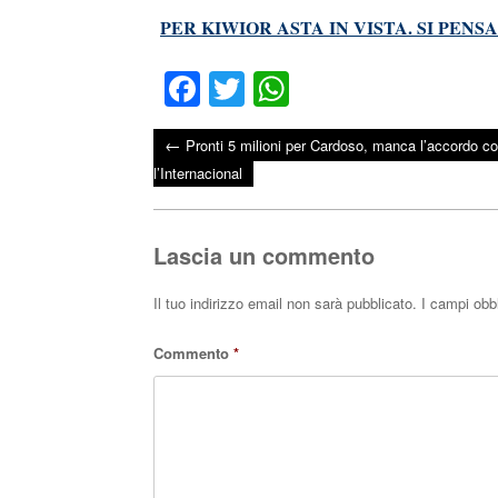
PER KIWIOR ASTA IN VISTA. SI PEN
Fa
T
W
ce
wi
ha
←
Pronti 5 milioni per Cardoso, manca l’accordo c
bo
tte
ts
Post navigation
l’Internacional
ok
r
A
pp
Lascia un commento
Il tuo indirizzo email non sarà pubblicato.
I campi obb
Commento
*