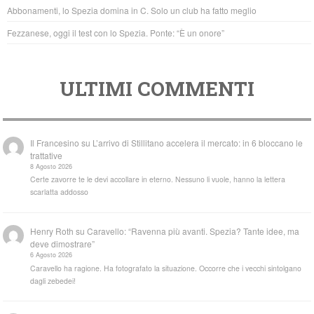
k
Abbonamenti, lo Spezia domina in C. Solo un club ha fatto meglio
Fezzanese, oggi il test con lo Spezia. Ponte: “È un onore”
ULTIMI COMMENTI
Il Francesino
su
L’arrivo di Stillitano accelera il mercato: in 6 bloccano le
trattative
8 Agosto 2026
Certe zavorre te le devi accollare in eterno. Nessuno li vuole, hanno la lettera
scarlatta addosso
Henry Roth
su
Caravello: “Ravenna più avanti. Spezia? Tante idee, ma
deve dimostrare”
6 Agosto 2026
Caravello ha ragione. Ha fotografato la situazione. Occorre che i vecchi sintolgano
dagli zebedei!