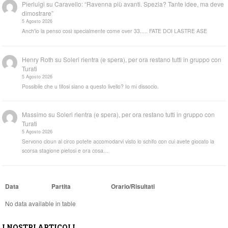
Pierluigi
su
Caravello: “Ravenna più avanti. Spezia? Tante idee, ma deve
dimostrare”
5 Agosto 2026
Anch'io la penso così specialmente come over 33..... FATE DOI LASTRE ASE
Henry Roth
su
Soleri rientra (e spera), per ora restano tutti in gruppo con
Turati
5 Agosto 2026
Possibile che u tifosi siano a questo livello? Io mi dissocio.
Massimo
su
Soleri rientra (e spera), per ora restano tutti in gruppo con
Turati
5 Agosto 2026
Servono cloun al circo potete accomodarvi visto lo schifo con cui avete giocato la
scorsa stagione pietosi e ora cosa…
Data
Partita
Orario/Risultati
No data available in table
I NOSTRI ARTICOLI