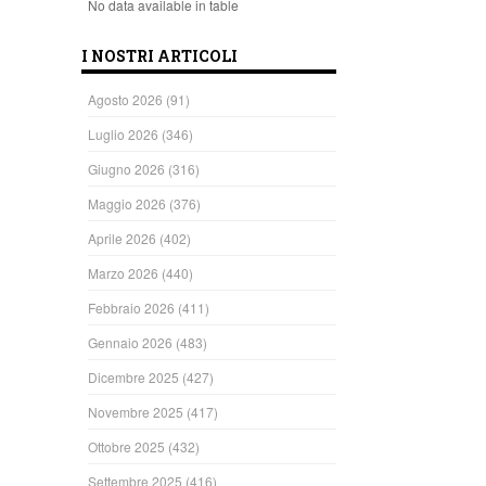
No data available in table
I NOSTRI ARTICOLI
Agosto 2026
(91)
Luglio 2026
(346)
Giugno 2026
(316)
Maggio 2026
(376)
Aprile 2026
(402)
Marzo 2026
(440)
Febbraio 2026
(411)
Gennaio 2026
(483)
Dicembre 2025
(427)
Novembre 2025
(417)
Ottobre 2025
(432)
Settembre 2025
(416)