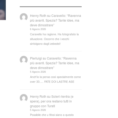
Henry Roth
su
Caravello: “Ravenna
più avanti. Spezia? Tante idee, ma
deve dimostrare”
6 Agosto 2026
Caravello ha ragione. Ha fotografato la
situazione. Occorre che i vecchi
sintolgano dagli zebedei!
Pierluigi
su
Caravello: “Ravenna
più avanti. Spezia? Tante idee, ma
deve dimostrare”
5 Agosto 2026
Anch'io la penso così specialmente come
over 33..... FATE DOI LASTRE ASE
Henry Roth
su
Soleri rientra (e
spera), per ora restano tutti in
gruppo con Turati
5 Agosto 2026
Possibile che u tifosi siano a questo