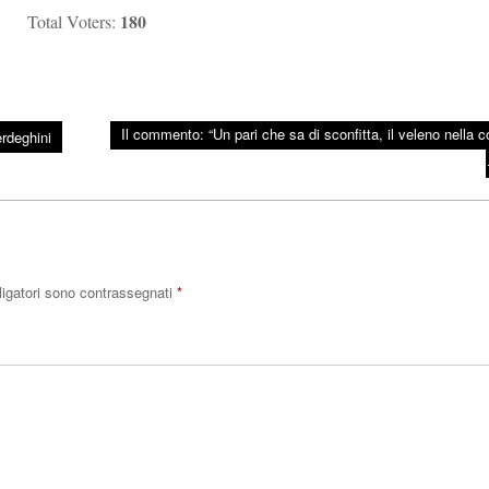
180
Total Voters:
Il commento: “Un pari che sa di sconfitta, il veleno nella c
erdeghini
ligatori sono contrassegnati
*