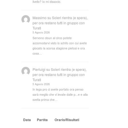
livello? Io mi dissocio.
Massimo
su
Soleri rientra (e spera),
per ora restano tutti in gruppo con
Turati
5 Agosto 2026
Servono cloun al circo potete
accomodarvi visto lo schifo con cui avete
giocato la scorsa stagione pietosi e ora
cosa…
Pierluigi
su
Soleri rientra (e spera),
per ora restano tutti in gruppo con
Turati
5 Agosto 2026
In lega pro ci avete portato ora penso
sarà meglio che vi levate dalle p...e e alla
svelta prima che…
Data
Partita
Orario/Risultati