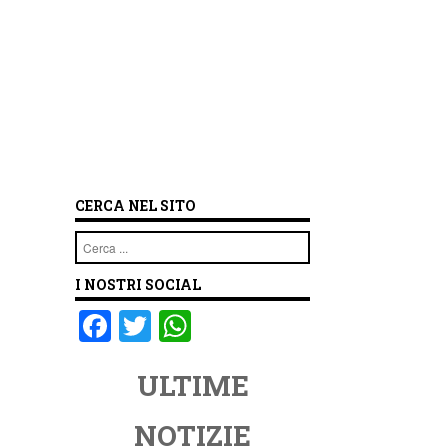
CERCA NEL SITO
Cerca
I NOSTRI SOCIAL
F
T
W
a
wi
h
ULTIME
c
tt
at
e
er
s
NOTIZIE