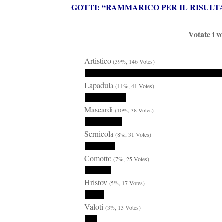
GOTTI: “RAMMARICO PER IL RISULT
Votate i v
Artistico
(39%, 146 Votes)
Lapadula
(11%, 41 Votes)
Mascardi
(10%, 38 Votes)
Sernicola
(8%, 31 Votes)
Comotto
(7%, 25 Votes)
Hristov
(5%, 17 Votes)
Valoti
(3%, 13 Votes)