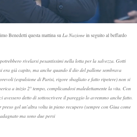
simo Benedetti questa mattina su
La Nazione
in seguito al beffardo
potrebbero rivelarsi pesantissimi nella lotta per la salvezza. Gotti
 si era già capito, ma anche quando il dio del pallone sembrava
orevoli (espulsione di Parisi, rigore sbagliato e fatto ripetere) non si
umerica a inizio 2° tempo, complicandosi maledettamente la vita. Con
e ci avessero detto di sottoscrivere il pareggio lo avremmo anche fatto.
ver preso gol un’altra volta in pieno recupero (sempre con Giua come
guadagnato ma sono due persi