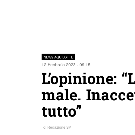
NEWS AQUILOTTE
12 Febbraio 2023 - 09:15
L’opinione: “
male. Inacce
tutto”
di
Redazione SP