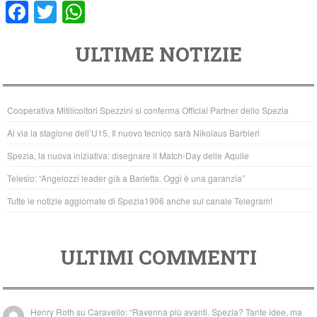
F
T
W
a
wi
h
ULTIME NOTIZIE
c
tt
at
e
er
s
b
A
Cooperativa Mitilicoltori Spezzini si conferma Official Partner dello Spezia
o
p
Al via la stagione dell’U15. Il nuovo tecnico sarà Nikolaus Barbieri
o
p
Spezia, la nuova iniziativa: disegnare il Match-Day delle Aquile
k
Telesio: “Angelozzi leader già a Barletta. Oggi è una garanzia”
Tutte le notizie aggiornate di Spezia1906 anche sul canale Telegram!
ULTIMI COMMENTI
Henry Roth
su
Caravello: “Ravenna più avanti. Spezia? Tante idee, ma