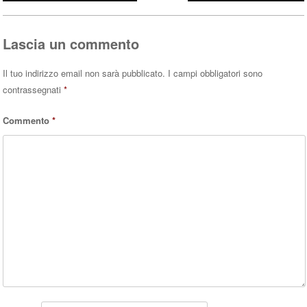
ok
r
A
pp
Lascia un commento
Il tuo indirizzo email non sarà pubblicato.
I campi obbligatori sono
contrassegnati
*
Commento
*