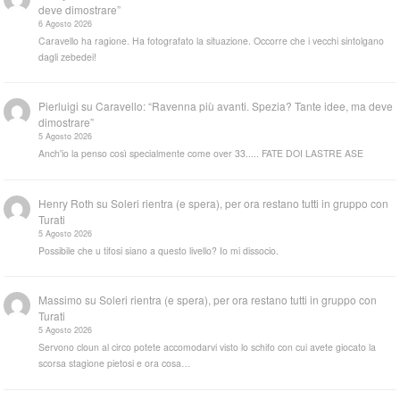
deve dimostrare”
6 Agosto 2026
Caravello ha ragione. Ha fotografato la situazione. Occorre che i vecchi sintolgano
dagli zebedei!
Pierluigi
su
Caravello: “Ravenna più avanti. Spezia? Tante idee, ma deve
dimostrare”
5 Agosto 2026
Anch'io la penso così specialmente come over 33..... FATE DOI LASTRE ASE
Henry Roth
su
Soleri rientra (e spera), per ora restano tutti in gruppo con
Turati
5 Agosto 2026
Possibile che u tifosi siano a questo livello? Io mi dissocio.
Massimo
su
Soleri rientra (e spera), per ora restano tutti in gruppo con
Turati
5 Agosto 2026
Servono cloun al circo potete accomodarvi visto lo schifo con cui avete giocato la
scorsa stagione pietosi e ora cosa…