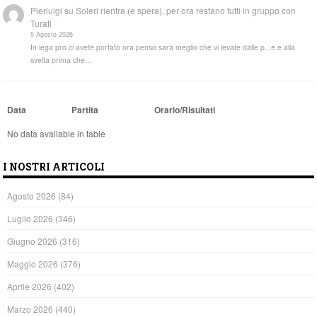
Pierluigi
su
Soleri rientra (e spera), per ora restano tutti in gruppo con
Turati
5 Agosto 2026
In lega pro ci avete portato ora penso sarà meglio che vi levate dalle p...e e alla
svelta prima che…
Data
Partita
Orario/Risultati
No data available in table
I NOSTRI ARTICOLI
Agosto 2026
(84)
Luglio 2026
(346)
Giugno 2026
(316)
Maggio 2026
(376)
Aprile 2026
(402)
Marzo 2026
(440)