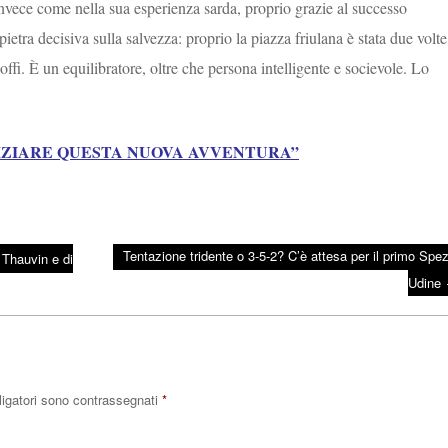
nvece come nella sua esperienza sarda, proprio grazie al successo
ietra decisiva sulla salvezza: proprio la piazza friulana è stata due volte
ffi. È un equilibratore, oltre che persona intelligente e socievole. Lo
NIZIARE QUESTA NUOVA AVVENTURA”
Tentazione tridente o 3-5-2? C’è attesa per il primo Spez
 Thauvin e di
Udine
ligatori sono contrassegnati
*