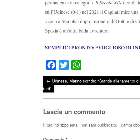
permanenza in categoria.
Il Secolo XIX
ricorda i
sull’Udinese (0-1) nel 2021 il Cagliari mise una p
vicina a Semplici dopo l’esonero di Gotti e di Cio
Spezia è un’altra bella avventura.
SEMPLICI PRONTO: “VOGLIOSO DI I
Fa
T
W
ce
wi
ha
←
Udinese, Marino sorride: “Grande allenamento di
bo
tte
ts
Post navigation
tutti”
ok
r
A
pp
Lascia un commento
Il tuo indirizzo email non sarà pubblicato.
I campi obb
Commento
*