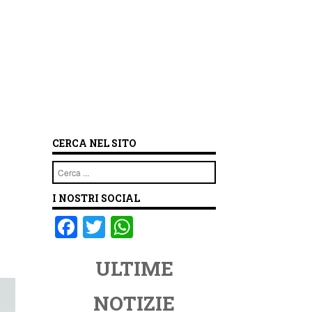
CERCA NEL SITO
Cerca
I NOSTRI SOCIAL
F
T
W
a
wi
h
ULTIME
c
tt
at
e
er
s
NOTIZIE