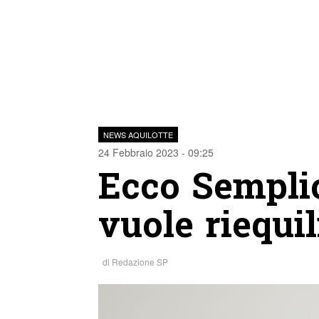
NEWS AQUILOTTE
24 Febbraio 2023 - 09:25
Ecco Semplic
vuole riequil
di
Redazione SP