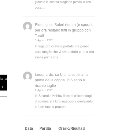
giocato la scorsa stagione pietosi e ora
cosa…
Pierluigi
su
Soleri rientra (e spera),
per ora restano tutti in gruppo con
Turati
5 Agosto 2026
In lega pro ci avete portato ora penso
sarà meglio che vi levate dalle p...e e alla
svelta prima che…
Leoonardo.
su
Ultima settimana
ia a
prima della coppa. In 6 sono a
rischio taglio
→
4 Agosto 2026
Io Solerei e Hristov li terrei chiedendogli
di spalmarsi il loro ingaggio a quel punto
o fuori rosa o provare…
Data
Partita
Orario/Risultati