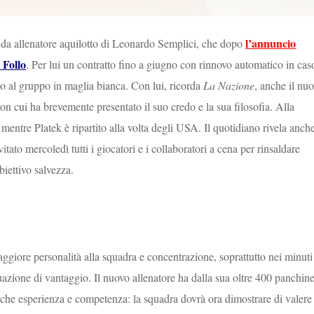
l’annuncio
a da allenatore aquilotto di Leonardo Semplici, che dopo
 Follo
. Per lui un contratto fino a giugno con rinnovo automatico in cas
to al gruppo in maglia bianca. Con lui, ricorda
La Nazione
, anche il nu
n cui ha brevemente presentato il suo credo e la sua filosofia. Alla
entre Platek è ripartito alla volta degli USA. Il quotidiano rivela anch
vitato mercoledì tutti i giocatori e i collaboratori a cena per rinsaldare
biettivo salvezza.
ggiore personalità alla squadra e concentrazione, soprattutto nei minuti
situazione di vantaggio. Il nuovo allenatore ha dalla sua oltre 400 panchin
re che esperienza e competenza: la squadra dovrà ora dimostrare di valere 