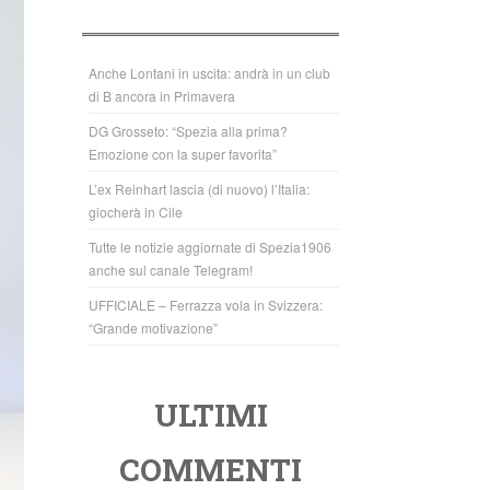
b
A
o
p
o
p
Anche Lontani in uscita: andrà in un club
di B ancora in Primavera
k
DG Grosseto: “Spezia alla prima?
Emozione con la super favorita”
L’ex Reinhart lascia (di nuovo) l’Italia:
giocherà in Cile
Tutte le notizie aggiornate di Spezia1906
anche sul canale Telegram!
UFFICIALE – Ferrazza vola in Svizzera:
“Grande motivazione”
ULTIMI
COMMENTI