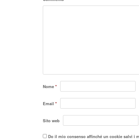
Nome
*
Email
*
Sito web
Do il mio consenso affinché un cookie salvi i 