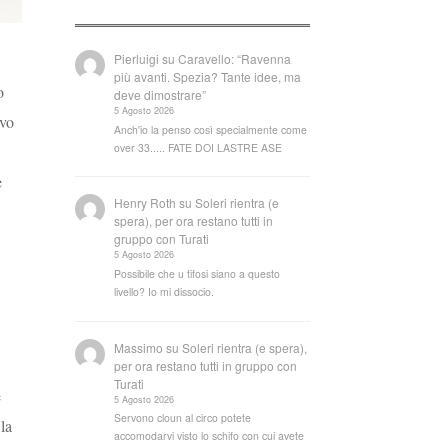
Pierluigi
su
Caravello: “Ravenna
più avanti. Spezia? Tante idee, ma
o
deve dimostrare”
5 Agosto 2026
ovo
Anch'io la penso così specialmente come
over 33..... FATE DOI LASTRE ASE
e
Henry Roth
su
Soleri rientra (e
spera), per ora restano tutti in
gruppo con Turati
5 Agosto 2026
Possibile che u tifosi siano a questo
livello? Io mi dissocio.
Massimo
su
Soleri rientra (e spera),
per ora restano tutti in gruppo con
Turati
e
5 Agosto 2026
Servono cloun al circo potete
la
accomodarvi visto lo schifo con cui avete