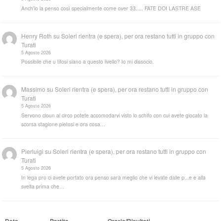
Anch'io la penso così specialmente come over 33..... FATE DOI LASTRE ASE
Henry Roth
su
Soleri rientra (e spera), per ora restano tutti in gruppo con
Turati
5 Agosto 2026
Possibile che u tifosi siano a questo livello? Io mi dissocio.
Massimo
su
Soleri rientra (e spera), per ora restano tutti in gruppo con
Turati
5 Agosto 2026
Servono cloun al circo potete accomodarvi visto lo schifo con cui avete giocato la
scorsa stagione pietosi e ora cosa…
Pierluigi
su
Soleri rientra (e spera), per ora restano tutti in gruppo con
Turati
5 Agosto 2026
In lega pro ci avete portato ora penso sarà meglio che vi levate dalle p...e e alla
svelta prima che…
Data
Partita
Orario/Risultati