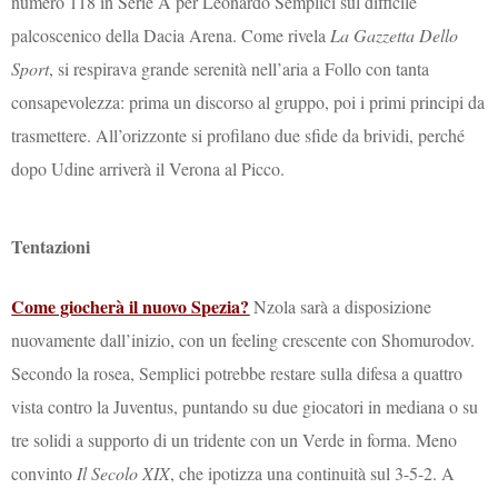
numero 118 in Serie A per Leonardo Semplici sul difficile
palcoscenico della Dacia Arena. Come rivela
La Gazzetta Dello
Sport
, si respirava grande serenità nell’aria a Follo con tanta
consapevolezza: prima un discorso al gruppo, poi i primi principi da
trasmettere. All’orizzonte si profilano due sfide da brividi, perché
dopo Udine arriverà il Verona al Picco.
Tentazioni
Come giocherà il nuovo Spezia?
Nzola sarà a disposizione
nuovamente dall’inizio, con un feeling crescente con Shomurodov.
Secondo la rosea, Semplici potrebbe restare sulla difesa a quattro
vista contro la Juventus, puntando su due giocatori in mediana o su
tre solidi a supporto di un tridente con un Verde in forma. Meno
convinto
Il Secolo XIX
, che ipotizza una continuità sul 3-5-2. A