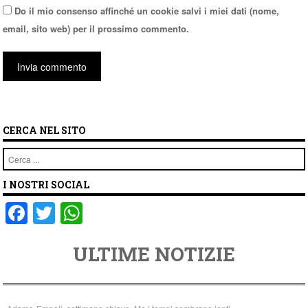
Do il mio consenso affinché un cookie salvi i miei dati (nome,
email, sito web) per il prossimo commento.
CERCA NEL SITO
Cerca
I NOSTRI SOCIAL
F
T
W
a
wi
h
ULTIME NOTIZIE
c
tt
at
e
er
s
b
A