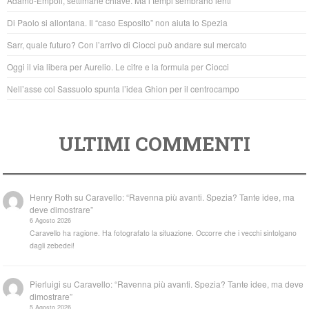
Adamo-Empoli, settimane chiave. Ma i tempi sembrano lenti
o
p
Di Paolo si allontana. Il “caso Esposito” non aiuta lo Spezia
o
p
Sarr, quale futuro? Con l’arrivo di Ciocci può andare sul mercato
k
Oggi il via libera per Aurelio. Le cifre e la formula per Ciocci
Nell’asse col Sassuolo spunta l’idea Ghion per il centrocampo
ULTIMI COMMENTI
Henry Roth
su
Caravello: “Ravenna più avanti. Spezia? Tante idee, ma
deve dimostrare”
6 Agosto 2026
Caravello ha ragione. Ha fotografato la situazione. Occorre che i vecchi sintolgano
dagli zebedei!
Pierluigi
su
Caravello: “Ravenna più avanti. Spezia? Tante idee, ma deve
dimostrare”
5 Agosto 2026