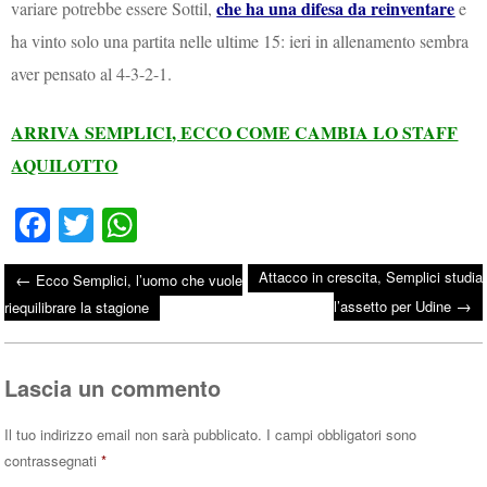
che ha una difesa da reinventare
variare potrebbe essere Sottil,
e
ha vinto solo una partita nelle ultime 15: ieri in allenamento sembra
aver pensato al 4-3-2-1.
ARRIVA SEMPLICI, ECCO COME CAMBIA LO STAFF
AQUILOTTO
Fa
T
W
ce
wi
ha
Attacco in crescita, Semplici studia
←
Ecco Semplici, l’uomo che vuole
bo
tte
ts
→
Post navigation
l’assetto per Udine
riequilibrare la stagione
ok
r
A
pp
Lascia un commento
Il tuo indirizzo email non sarà pubblicato.
I campi obbligatori sono
contrassegnati
*