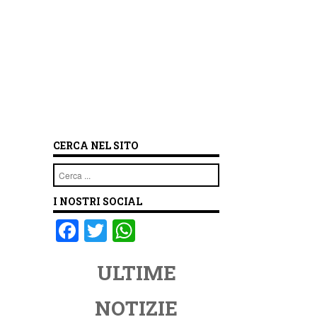
CERCA NEL SITO
Cerca
I NOSTRI SOCIAL
F
T
W
a
wi
h
ULTIME
c
tt
at
e
er
s
NOTIZIE