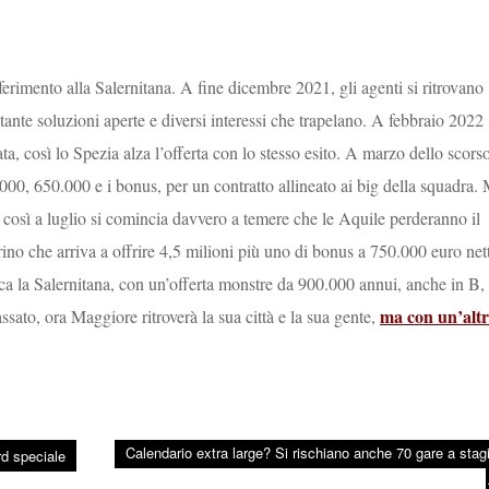
sferimento alla Salernitana. A fine dicembre 2021, gli agenti si ritrovano
ante soluzioni aperte e diversi interessi che trapelano. A febbraio 2022
ta, così lo Spezia alza l’offerta con lo stesso esito. A marzo dello scors
00.000, 650.000 e i bonus, per un contratto allineato ai big della squadra.
osì a luglio si comincia davvero a temere che le Aquile perderanno il
rino che arriva a offrire 4,5 milioni più uno di bonus a 750.000 euro nett
uca la Salernitana, con un’offerta monstre da 900.000 annui, anche in B,
ma con un’alt
ssato, ora Maggiore ritroverà la sua città e la sua gente,
Calendario extra large? Si rischiano anche 70 gare a stag
rd speciale