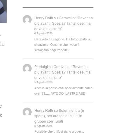
Henry Roth
su
Caravello: “Ravenna
più avanti. Spezia? Tante idee, ma
deve dimostrare”
6 Agosto 2026
o
Caravello ha ragione. Ha fotografato la
la
situazione. Occorre che i vecchi
sintolgano dagli zebedei!
Pierluigi
su
Caravello: “Ravenna
più avanti. Spezia? Tante idee, ma
deve dimostrare”
5 Agosto 2026
Anch'io la penso così specialmente come
over 33..... FATE DOI LASTRE ASE
e
Henry Roth
su
Soleri rientra (e
he
spera), per ora restano tutti in
gruppo con Turati
5 Agosto 2026
Possibile che u tifosi siano a questo