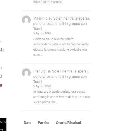
livello? Io mi dissocio.
Massimo
su
Soleri rientra (e spera),
per ora restano tutti in gruppo con
Turati
5 Agosto 2026
Servono cloun al circo potete
o
accomodarvi visto lo schifo con cui avete
 Ma
giocato la scorsa stagione pietosi e ora
cosa…
i
Pierluigi
su
Soleri rientra (e spera),
 3
per ora restano tutti in gruppo con
Turati
ra
5 Agosto 2026
In lega pro ci avete portato ora penso
sarà meglio che vi levate dalle p...e e alla
svelta prima che…
ione
Data
Partita
Orario/Risultati
→