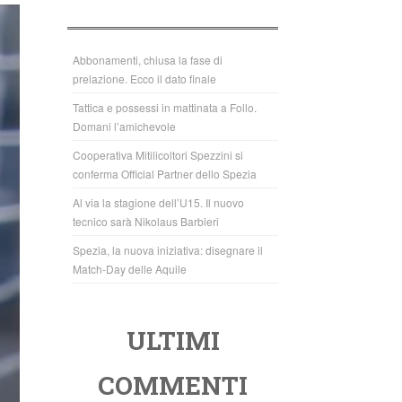
b
A
o
p
o
p
Abbonamenti, chiusa la fase di
prelazione. Ecco il dato finale
k
Tattica e possessi in mattinata a Follo.
Domani l’amichevole
Cooperativa Mitilicoltori Spezzini si
conferma Official Partner dello Spezia
Al via la stagione dell’U15. Il nuovo
tecnico sarà Nikolaus Barbieri
Spezia, la nuova iniziativa: disegnare il
Match-Day delle Aquile
ULTIMI
COMMENTI