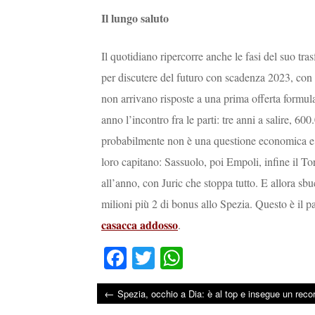
Il lungo saluto
Il quotidiano ripercorre anche le fasi del suo tra
per discutere del futuro con scadenza 2023, con t
non arrivano risposte a una prima offerta formula
anno l’incontro fra le parti: tre anni a salire, 6
probabilmente non è una questione economica e c
loro capitano: Sassuolo, poi Empoli, infine il To
all’anno, con Juric che stoppa tutto. E allora sb
milioni più 2 di bonus allo Spezia. Questo è il pa
casacca addosso
.
Fa
T
W
ce
wi
ha
←
Spezia, occhio a Dia: è al top e insegue un reco
bo
tte
ts