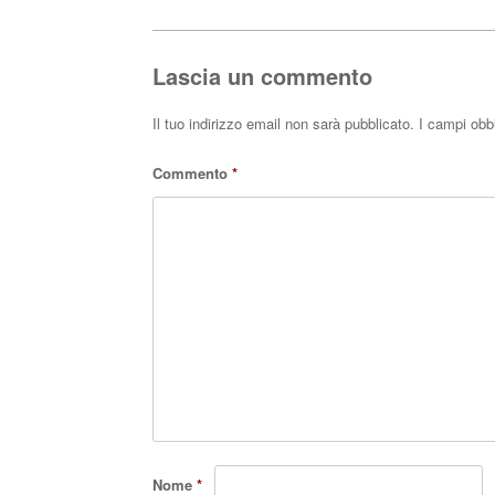
Post navigation
ok
r
A
pp
Lascia un commento
Il tuo indirizzo email non sarà pubblicato.
I campi obb
Commento
*
Nome
*