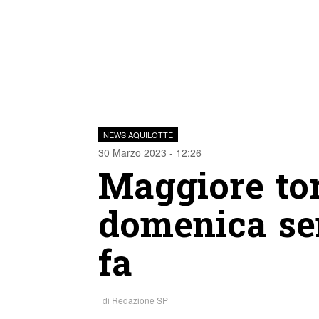
NEWS AQUILOTTE
30 Marzo 2023 - 12:26
Maggiore tor
domenica sen
fa
di
Redazione SP