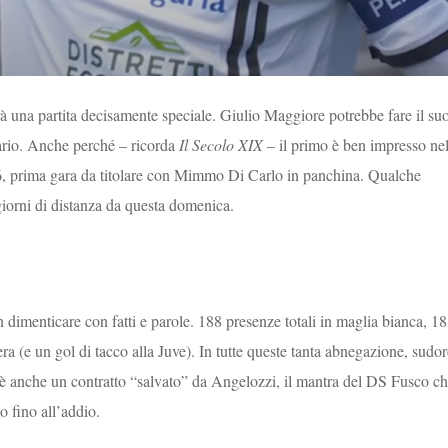
rà una partita decisamente speciale. Giulio Maggiore potrebbe fare il su
ario. Anche perché – ricorda
Il Secolo XIX
– il primo è ben impresso nel
 prima gara da titolare con Mimmo Di Carlo in panchina. Qualche
iorni di distanza da questa domenica.
n dimenticare con fatti e parole. 188 presenze totali in maglia bianca, 18
era (e un gol di tacco alla Juve). In tutte queste tanta abnegazione, sudor
’è anche un contratto “salvato” da Angelozzi, il mantra del DS Fusco c
o fino all’addio.