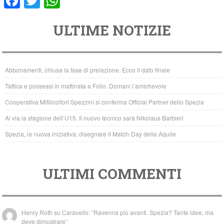
F
T
W
a
wi
h
ULTIME NOTIZIE
c
tt
at
e
er
s
b
A
Abbonamenti, chiusa la fase di prelazione. Ecco il dato finale
o
p
Tattica e possessi in mattinata a Follo. Domani l’amichevole
o
p
Cooperativa Mitilicoltori Spezzini si conferma Official Partner dello Spezia
k
Al via la stagione dell’U15. Il nuovo tecnico sarà Nikolaus Barbieri
Spezia, la nuova iniziativa: disegnare il Match-Day delle Aquile
ULTIMI COMMENTI
Henry Roth
su
Caravello: “Ravenna più avanti. Spezia? Tante idee, ma
deve dimostrare”