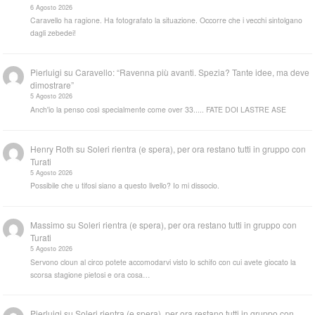
6 Agosto 2026
Caravello ha ragione. Ha fotografato la situazione. Occorre che i vecchi sintolgano
dagli zebedei!
Pierluigi
su
Caravello: “Ravenna più avanti. Spezia? Tante idee, ma deve
dimostrare”
5 Agosto 2026
Anch'io la penso così specialmente come over 33..... FATE DOI LASTRE ASE
Henry Roth
su
Soleri rientra (e spera), per ora restano tutti in gruppo con
Turati
5 Agosto 2026
Possibile che u tifosi siano a questo livello? Io mi dissocio.
Massimo
su
Soleri rientra (e spera), per ora restano tutti in gruppo con
Turati
5 Agosto 2026
Servono cloun al circo potete accomodarvi visto lo schifo con cui avete giocato la
scorsa stagione pietosi e ora cosa…
Pierluigi
su
Soleri rientra (e spera), per ora restano tutti in gruppo con