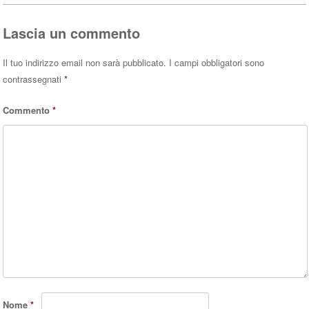
pp
Lascia un commento
Il tuo indirizzo email non sarà pubblicato.
I campi obbligatori sono
contrassegnati
*
Commento
*
Nome
*