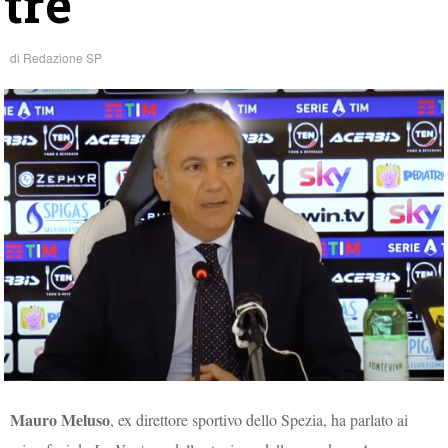
tre”
di
Redazione SP
Mauro Meluso
, ex direttore sportivo dello Spezia, ha parlato ai