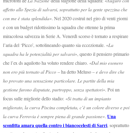
microfoni de
La Nazione
della stagione della squadra:
«Auguro con
affetto allo Spezia di salvarsi, soprattutto per la gente spezzina che
con me è stata splendida»
. Nel 2020 costruì nel giro di venti giorni
e con un budget ridottissimo la squadra che ottenne la prima
miracolosa salvezza in Serie A. Venerdì scorso è tornato a respirare
l’aria del ‘Picco’, sottolineando quanto sia eccezionale. «
La
squadra ha le potenzialità per salvarsi
», questo il pensiero primario
che l’ex ds aquilotto ha voluto rendere chiaro.
«Dal mio esonero
non ero più tornato al Picco
– ha detto Meluso –
e devo dire che
ho provato una sensazione particolare. Le partite della mia
gestione furono disputate, purtroppo, senza spettatori»
. Poi un
focus sulle migliorie dello stadio:
«Si tratta di un impianto
migliorato, la curva Piscina completata, c’è un colore diverso e poi
Una
la curva Ferrovia è sempre piena di grande passione»
.
sconfitta amara quella contro i biancocelesti di Sarri
, soprattutto