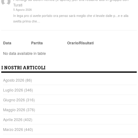
Turati
5 Agosto 2026
In lega pro ci avete portato ora penso sarà meglio che vi levate dalle p...e e alla
svelta prima che…
Data
Partita
Orario/Risultati
No data available in table
I NOSTRI ARTICOLI
Agosto 2026
(86)
Luglio 2026
(346)
Giugno 2026
(316)
Maggio 2026
(376)
Aprile 2026
(402)
Marzo 2026
(440)