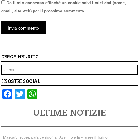
Do il mio consenso affinché un cookie salvi i miei dati (nome,
email, sito web) per il prossimo commento.
CERCA NEL SITO
Cerca
I NOSTRI SOCIAL
F
T
W
a
wi
h
ULTIME NOTIZIE
c
tt
at
e
er
s
b
A
Mascardi super: para tre rigori all’Avellino e fa vincere il Torino