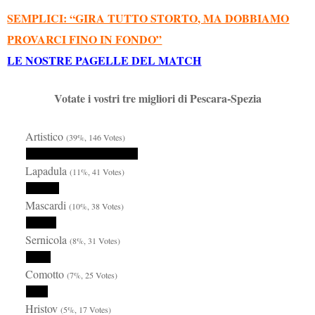
SEMPLICI: “GIRA TUTTO STORTO, MA DOBBIAMO
PROVARCI FINO IN FONDO”
LE NOSTRE PAGELLE DEL MATCH
Votate i vostri tre migliori di Pescara-Spezia
Artistico
(39%, 146 Votes)
Lapadula
(11%, 41 Votes)
Mascardi
(10%, 38 Votes)
Sernicola
(8%, 31 Votes)
Comotto
(7%, 25 Votes)
Hristov
(5%, 17 Votes)