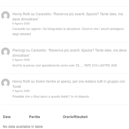
Henry Roth
su
Caravello: “Ravenna più avanti. Spezia? Tante idee, ma
deve dimostrare”
6 Agosto 2026
Caravello ha ragione. Ha fotografato la situazione. Occorre che i vecchi sintolgano
dagli zebedei!
Pierluigi
su
Caravello: “Ravenna più avanti. Spezia? Tante idee, ma deve
dimostrare”
5 Agosto 2026
Anch'io la penso così specialmente come over 33..... FATE DOI LASTRE ASE
Henry Roth
su
Soleri rientra (e spera), per ora restano tutti in gruppo con
Turati
5 Agosto 2026
Possibile che u tifosi siano a questo livello? Io mi dissocio.
Data
Partita
Orario/Risultati
No data available in table