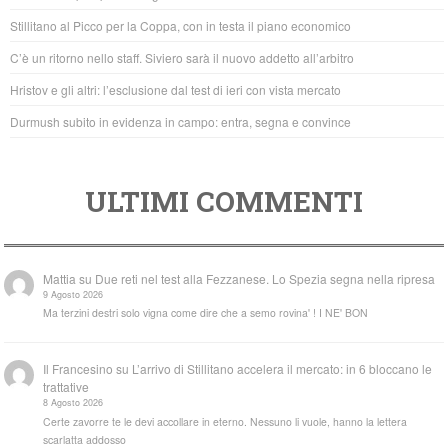
o
p
Stillitano al Picco per la Coppa, con in testa il piano economico
o
p
C’è un ritorno nello staff. Siviero sarà il nuovo addetto all’arbitro
k
Hristov e gli altri: l’esclusione dal test di ieri con vista mercato
Durmush subito in evidenza in campo: entra, segna e convince
ULTIMI COMMENTI
Mattia
su
Due reti nel test alla Fezzanese. Lo Spezia segna nella ripresa
9 Agosto 2026
Ma terzini destri solo vigna come dire che a semo rovina' ! I NE' BON
Il Francesino
su
L’arrivo di Stillitano accelera il mercato: in 6 bloccano le
trattative
8 Agosto 2026
Certe zavorre te le devi accollare in eterno. Nessuno li vuole, hanno la lettera
scarlatta addosso