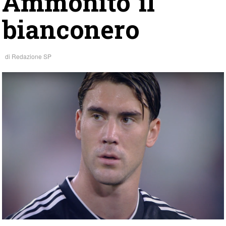
Ammonito il
bianconero
di
Redazione SP