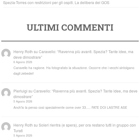
Spezia-Torres con restrizioni per gli ospiti. La delibera del GOS
ULTIMI COMMENTI
Henry Roth
su
Caravello: “Ravenna più avanti. Spezia? Tante idee, ma
deve dimostrare”
6 Agosto 2026
Caravello ha ragione. Ha fotografato la situazione. Occorre che i vecchi sintolgano
dagli zebedei!
Pierluigi
su
Caravello: “Ravenna più avanti. Spezia? Tante idee, ma deve
dimostrare”
5 Agosto 2026
Anch'io la penso così specialmente come over 33..... FATE DOI LASTRE ASE
Henry Roth
su
Soleri rientra (e spera), per ora restano tutti in gruppo con
Turati
5 Agosto 2026