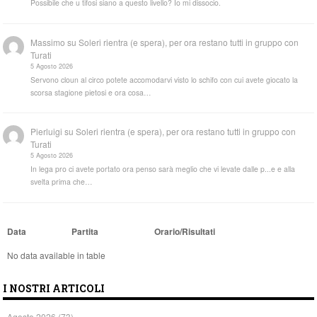
Possibile che u tifosi siano a questo livello? Io mi dissocio.
Massimo
su
Soleri rientra (e spera), per ora restano tutti in gruppo con
Turati
5 Agosto 2026
Servono cloun al circo potete accomodarvi visto lo schifo con cui avete giocato la
scorsa stagione pietosi e ora cosa…
Pierluigi
su
Soleri rientra (e spera), per ora restano tutti in gruppo con
Turati
5 Agosto 2026
In lega pro ci avete portato ora penso sarà meglio che vi levate dalle p...e e alla
svelta prima che…
Data
Partita
Orario/Risultati
No data available in table
I NOSTRI ARTICOLI
Agosto 2026
(73)