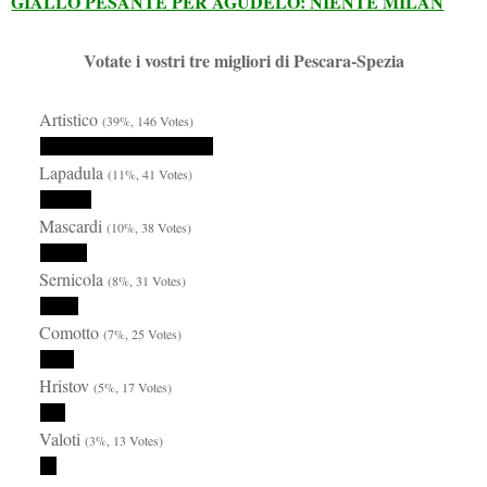
GIALLO PESANTE PER AGUDELO: NIENTE MILAN
Votate i vostri tre migliori di Pescara-Spezia
Artistico
(39%, 146 Votes)
Lapadula
(11%, 41 Votes)
Mascardi
(10%, 38 Votes)
Sernicola
(8%, 31 Votes)
Comotto
(7%, 25 Votes)
Hristov
(5%, 17 Votes)
Valoti
(3%, 13 Votes)