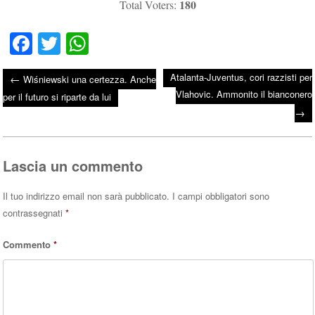
180
Total Voters:
Fa
T
W
ce
wi
ha
Atalanta-Juventus, cori razzisti per
←
Wiśniewski una certezza. Anche
bo
tte
ts
Vlahovic. Ammonito il bianconero
Post navigation
per il futuro si riparte da lui
ok
r
A
→
pp
Lascia un commento
Il tuo indirizzo email non sarà pubblicato.
I campi obbligatori sono
contrassegnati
*
Commento
*