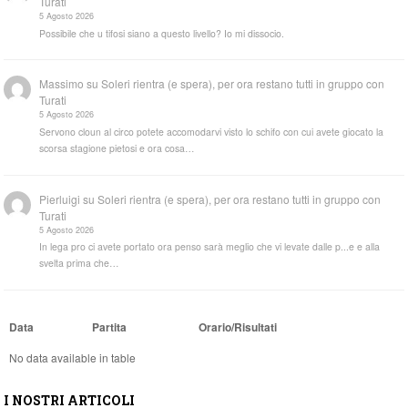
Turati
5 Agosto 2026
Possibile che u tifosi siano a questo livello? Io mi dissocio.
Massimo
su
Soleri rientra (e spera), per ora restano tutti in gruppo con
Turati
5 Agosto 2026
Servono cloun al circo potete accomodarvi visto lo schifo con cui avete giocato la
scorsa stagione pietosi e ora cosa…
Pierluigi
su
Soleri rientra (e spera), per ora restano tutti in gruppo con
Turati
5 Agosto 2026
In lega pro ci avete portato ora penso sarà meglio che vi levate dalle p...e e alla
svelta prima che…
Data
Partita
Orario/Risultati
No data available in table
I NOSTRI ARTICOLI