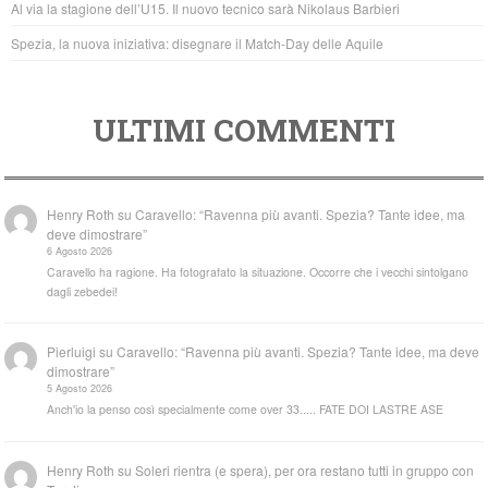
Al via la stagione dell’U15. Il nuovo tecnico sarà Nikolaus Barbieri
Spezia, la nuova iniziativa: disegnare il Match-Day delle Aquile
ULTIMI COMMENTI
Henry Roth
su
Caravello: “Ravenna più avanti. Spezia? Tante idee, ma
deve dimostrare”
6 Agosto 2026
Caravello ha ragione. Ha fotografato la situazione. Occorre che i vecchi sintolgano
dagli zebedei!
Pierluigi
su
Caravello: “Ravenna più avanti. Spezia? Tante idee, ma deve
dimostrare”
5 Agosto 2026
Anch'io la penso così specialmente come over 33..... FATE DOI LASTRE ASE
Henry Roth
su
Soleri rientra (e spera), per ora restano tutti in gruppo con