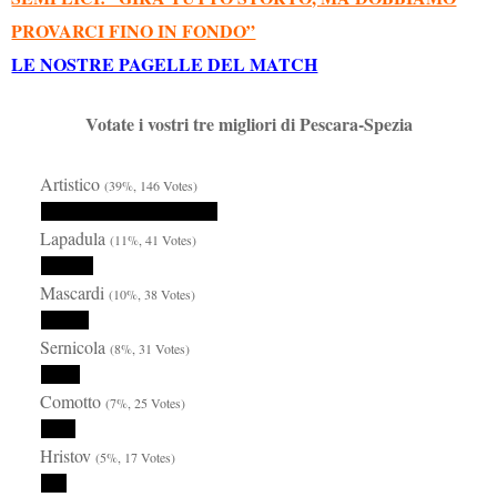
PROVARCI FINO IN FONDO”
LE NOSTRE PAGELLE DEL MATCH
Votate i vostri tre migliori di Pescara-Spezia
Artistico
(39%, 146 Votes)
Lapadula
(11%, 41 Votes)
Mascardi
(10%, 38 Votes)
Sernicola
(8%, 31 Votes)
Comotto
(7%, 25 Votes)
Hristov
(5%, 17 Votes)