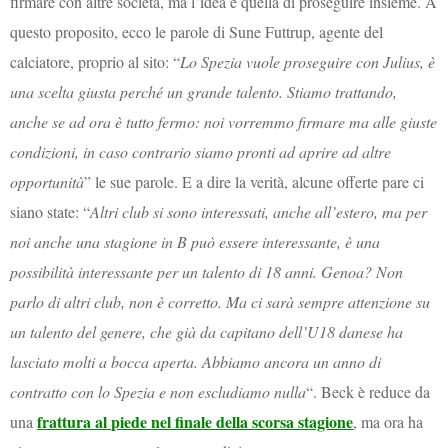
firmare con altre società, ma l’idea è quella di proseguire insieme. A
questo proposito, ecco le parole di Sune Futtrup, agente del
calciatore, proprio al sito: “
Lo Spezia vuole proseguire con Julius, è
una scelta giusta perché un grande talento. Stiamo trattando,
anche se ad ora è tutto fermo: noi vorremmo firmare ma alle giuste
condizioni, in caso contrario siamo pronti ad aprire ad altre
opportunità
” le sue parole. E a dire la verità, alcune offerte pare ci
siano state: “
Altri club si sono interessati, anche all’estero, ma per
noi anche una stagione in B può essere interessante, è una
possibilità interessante per un talento di 18 anni. Genoa? Non
parlo di altri club, non è corretto. Ma ci sarà sempre attenzione su
un talento del genere, che già da capitano dell’U18 danese ha
lasciato molti a bocca aperta. Abbiamo ancora un anno di
contratto con lo Spezia e non escludiamo nulla
“. Beck è reduce da
frattura al piede nel finale della scorsa stagione
una
, ma ora ha