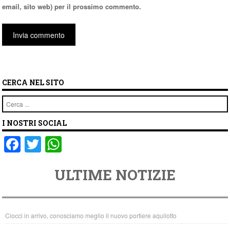
email, sito web) per il prossimo commento.
CERCA NEL SITO
Cerca
I NOSTRI SOCIAL
F
T
W
a
wi
h
ULTIME NOTIZIE
c
tt
at
e
er
s
b
A
Ciocci in arrivo, conosciamo meglio il nuovo portiere aquilotto
o
p