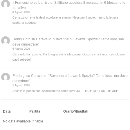
Il Francesino
su
L’arrivo di Stillitano accelera il mercato: in 6 bloccano le
trattative
8 Agosto 2026
Certe zavorre te le devi accollare in eterno. Nessuno li vuole, hanno la lettera
scarlatta addosso
Henry Roth
su
Caravello: “Ravenna più avanti. Spezia? Tante idee, ma
deve dimostrare”
6 Agosto 2026
Caravello ha ragione. Ha fotografato la situazione. Occorre che i vecchi sintolgano
dagli zebedei!
Pierluigi
su
Caravello: “Ravenna più avanti. Spezia? Tante idee, ma deve
dimostrare”
5 Agosto 2026
Anch'io la penso così specialmente come over 33..... FATE DOI LASTRE ASE
Data
Partita
Orario/Risultati
No data available in table