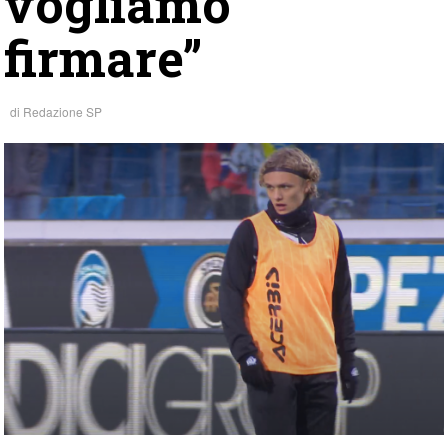
vogliamo
firmare”
di
Redazione SP