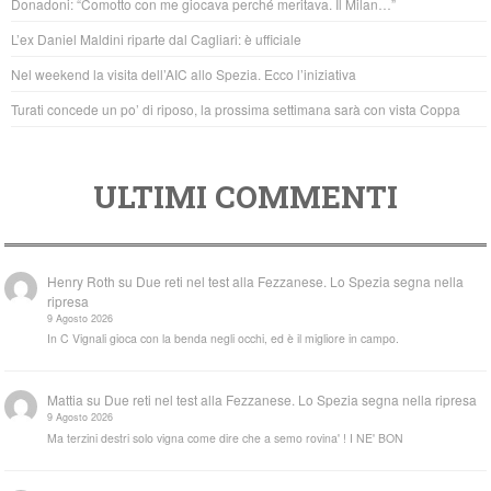
Donadoni: “Comotto con me giocava perché meritava. Il Milan…”
o
p
L’ex Daniel Maldini riparte dal Cagliari: è ufficiale
k
Nel weekend la visita dell’AIC allo Spezia. Ecco l’iniziativa
Turati concede un po’ di riposo, la prossima settimana sarà con vista Coppa
ULTIMI COMMENTI
Henry Roth
su
Due reti nel test alla Fezzanese. Lo Spezia segna nella
ripresa
9 Agosto 2026
In C Vignali gioca con la benda negli occhi, ed è il migliore in campo.
Mattia
su
Due reti nel test alla Fezzanese. Lo Spezia segna nella ripresa
9 Agosto 2026
Ma terzini destri solo vigna come dire che a semo rovina' ! I NE' BON