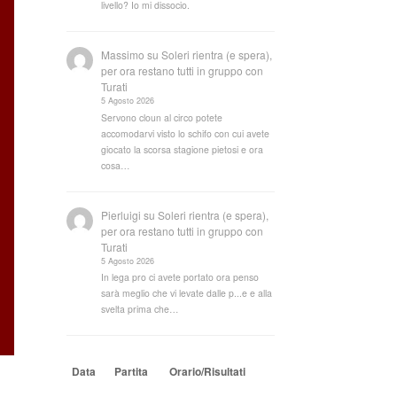
livello? Io mi dissocio.
Massimo
su
Soleri rientra (e spera),
per ora restano tutti in gruppo con
Turati
5 Agosto 2026
Servono cloun al circo potete
accomodarvi visto lo schifo con cui avete
giocato la scorsa stagione pietosi e ora
cosa…
Pierluigi
su
Soleri rientra (e spera),
per ora restano tutti in gruppo con
Turati
5 Agosto 2026
In lega pro ci avete portato ora penso
sarà meglio che vi levate dalle p...e e alla
svelta prima che…
Data
Partita
Orario/Risultati