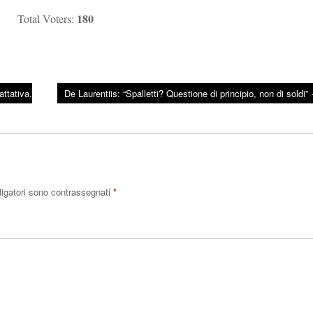
180
Total Voters:
attativa,
De Laurentiis: “Spalletti? Questione di principio, non di soldi”
ligatori sono contrassegnati
*