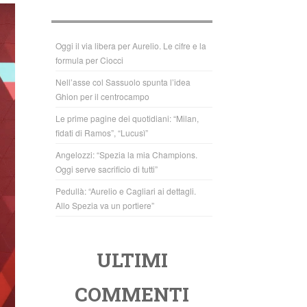
b
A
o
p
o
p
Oggi il via libera per Aurelio. Le cifre e la
formula per Ciocci
k
Nell’asse col Sassuolo spunta l’idea
Ghion per il centrocampo
Le prime pagine dei quotidiani: “Milan,
fidati di Ramos”, “Lucusì”
Angelozzi: “Spezia la mia Champions.
Oggi serve sacrificio di tutti”
Pedullà: “Aurelio e Cagliari ai dettagli.
Allo Spezia va un portiere”
ULTIMI
COMMENTI