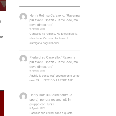
Henry Roth
su
Caravello: “Ravenna
più avanti. Spezia? Tante idee, ma
i
deve dimostrare”
6 Agosto 2026
Caravello ha ragione. Ha fotografato la
he
situazione. Occorre che i vecchi
sintolgano dagli zebedei!
Pierluigi
su
Caravello: “Ravenna
più avanti. Spezia? Tante idee, ma
deve dimostrare”
5 Agosto 2026
Anch'io la penso così specialmente come
over 33..... FATE DOI LASTRE ASE
Henry Roth
su
Soleri rientra (e
spera), per ora restano tutti in
gruppo con Turati
5 Agosto 2026
Possibile che u tifosi siano a questo