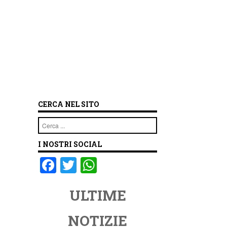
CERCA NEL SITO
Cerca
I NOSTRI SOCIAL
F
T
W
a
wi
h
ULTIME
c
tt
at
e
er
s
NOTIZIE