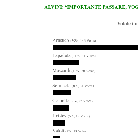
ALVINI: “IMPORTANTE PASSARE, VO
Votate i v
Artistico
(39%, 146 Votes)
Lapadula
(11%, 41 Votes)
Mascardi
(10%, 38 Votes)
Sernicola
(8%, 31 Votes)
Comotto
(7%, 25 Votes)
Hristov
(5%, 17 Votes)
Valoti
(3%, 13 Votes)