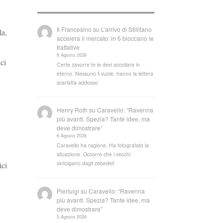
Il Francesino
su
L’arrivo di Stillitano
la,
accelera il mercato: in 6 bloccano le
trattative
8 Agosto 2026
ci
Certe zavorre te le devi accollare in
eterno. Nessuno li vuole, hanno la lettera
scarlatta addosso
Henry Roth
su
Caravello: “Ravenna
più avanti. Spezia? Tante idee, ma
deve dimostrare”
6 Agosto 2026
Caravello ha ragione. Ha fotografato la
situazione. Occorre che i vecchi
sintolgano dagli zebedei!
ici
Pierluigi
su
Caravello: “Ravenna
più avanti. Spezia? Tante idee, ma
deve dimostrare”
5 Agosto 2026