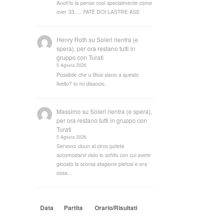
Anch'io la penso così specialmente come
over 33..... FATE DOI LASTRE ASE
Henry Roth
su
Soleri rientra (e
spera), per ora restano tutti in
gruppo con Turati
5 Agosto 2026
Possibile che u tifosi siano a questo
livello? Io mi dissocio.
Massimo
su
Soleri rientra (e spera),
per ora restano tutti in gruppo con
Turati
5 Agosto 2026
Servono cloun al circo potete
accomodarvi visto lo schifo con cui avete
giocato la scorsa stagione pietosi e ora
cosa…
Data
Partita
Orario/Risultati