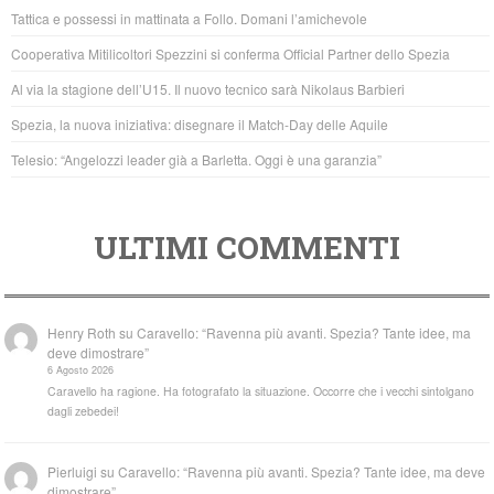
b
A
Tattica e possessi in mattinata a Follo. Domani l’amichevole
o
p
Cooperativa Mitilicoltori Spezzini si conferma Official Partner dello Spezia
o
p
Al via la stagione dell’U15. Il nuovo tecnico sarà Nikolaus Barbieri
k
Spezia, la nuova iniziativa: disegnare il Match-Day delle Aquile
Telesio: “Angelozzi leader già a Barletta. Oggi è una garanzia”
ULTIMI COMMENTI
Henry Roth
su
Caravello: “Ravenna più avanti. Spezia? Tante idee, ma
deve dimostrare”
6 Agosto 2026
Caravello ha ragione. Ha fotografato la situazione. Occorre che i vecchi sintolgano
dagli zebedei!
Pierluigi
su
Caravello: “Ravenna più avanti. Spezia? Tante idee, ma deve
dimostrare”