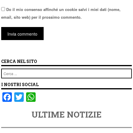
Do il mio consenso affinché un cookie salvi i miei dati (nome,
email, sito web) per il prossimo commento.
CERCA NEL SITO
Cerca
I NOSTRI SOCIAL
F
T
W
a
wi
h
ULTIME NOTIZIE
c
tt
at
e
er
s