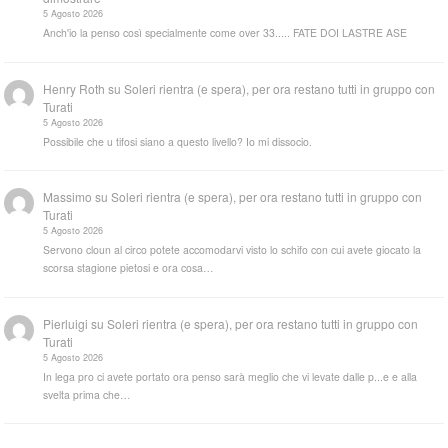
5 Agosto 2026
Anch'io la penso così specialmente come over 33..... FATE DOI LASTRE ASE
Henry Roth
su
Soleri rientra (e spera), per ora restano tutti in gruppo con
Turati
5 Agosto 2026
Possibile che u tifosi siano a questo livello? Io mi dissocio.
Massimo
su
Soleri rientra (e spera), per ora restano tutti in gruppo con
Turati
5 Agosto 2026
Servono cloun al circo potete accomodarvi visto lo schifo con cui avete giocato la
scorsa stagione pietosi e ora cosa…
Pierluigi
su
Soleri rientra (e spera), per ora restano tutti in gruppo con
Turati
5 Agosto 2026
In lega pro ci avete portato ora penso sarà meglio che vi levate dalle p...e e alla
svelta prima che…