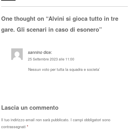
pp
One thought on “
Alvini si gioca tutto in tre
gare. Gli scenari in caso di esonero
”
sannino
dice:
25 Settembre 2023 alle 11:00
Nessun voto per tutta la squadra e societa’
Rispondi
Lascia un commento
Il tuo indirizzo email non sarà pubblicato.
I campi obbligatori sono
contrassegnati
*