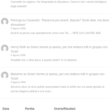
Caravello ha ragione. Ha fotografato la situazione. Occorre che i vecchi sintolgano
dagli zebedei!
Pierluigi
su
Caravello: “Ravenna più avanti. Spezia? Tante idee, ma deve
dimostrare”
5 Agosto 2026
Anch'io la penso così specialmente come over 33..... FATE DOI LASTRE ASE
Henry Roth
su
Soleri rientra (e spera), per ora restano tutti in gruppo con
Turati
5 Agosto 2026
Possibile che u tifosi siano a questo livello? Io mi dissocio.
Massimo
su
Soleri rientra (e spera), per ora restano tutti in gruppo con
Turati
5 Agosto 2026
Servono cloun al circo potete accomodarvi visto lo schifo con cui avete giocato la
scorsa stagione pietosi e ora cosa…
Data
Partita
Orario/Risultati