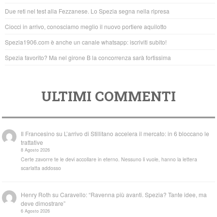
o
p
Due reti nel test alla Fezzanese. Lo Spezia segna nella ripresa
o
p
Ciocci in arrivo, conosciamo meglio il nuovo portiere aquilotto
k
Spezia1906.com è anche un canale whatsapp: iscriviti subito!
Spezia favorito? Ma nel girone B la concorrenza sarà fortissima
ULTIMI COMMENTI
Il Francesino
su
L’arrivo di Stillitano accelera il mercato: in 6 bloccano le
trattative
8 Agosto 2026
Certe zavorre te le devi accollare in eterno. Nessuno li vuole, hanno la lettera
scarlatta addosso
Henry Roth
su
Caravello: “Ravenna più avanti. Spezia? Tante idee, ma
deve dimostrare”
6 Agosto 2026