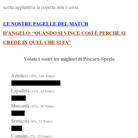
scelta aggiuntiva la coperta non è corta.
LE NOSTRE PAGELLE DEL MATCH
D’ANGELO: “QUANDO SI VINCE COSÌ È PERCHÉ SI
CREDE IN QUEL CHE SI FA”
Votate i vostri tre migliori di Pescara-Spezia
Artistico
(39%, 146 Votes)
Lapadula
(11%, 41 Votes)
Mascardi
(10%, 38 Votes)
Sernicola
(8%, 31 Votes)
Comotto
(7%, 25 Votes)