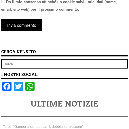
Do il mio consenso affinché un cookie salvi i miei dati (nome,
email, sito web) per il prossimo commento.
CERCA NEL SITO
Cerca
I NOSTRI SOCIAL
F
T
W
a
wi
h
ULTIME NOTIZIE
c
tt
at
e
er
s
b
A
Turati: “Gambe ancora pesanti, dobbiamo crescere”