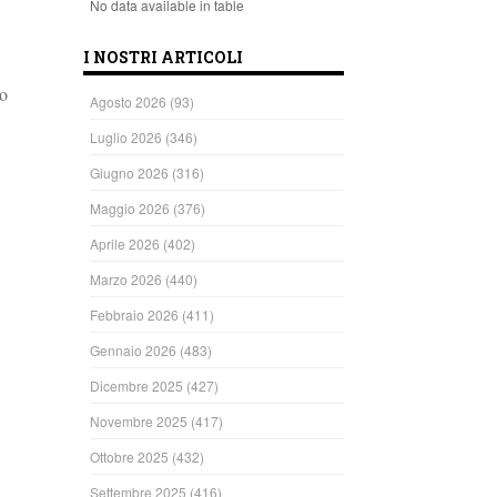
No data available in table
I NOSTRI ARTICOLI
lo
Agosto 2026
(93)
Luglio 2026
(346)
Giugno 2026
(316)
Maggio 2026
(376)
Aprile 2026
(402)
Marzo 2026
(440)
Febbraio 2026
(411)
Gennaio 2026
(483)
Dicembre 2025
(427)
Novembre 2025
(417)
Ottobre 2025
(432)
Settembre 2025
(416)