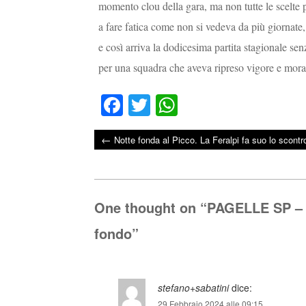
momento clou della gara, ma non tutte le scelte p
a fare fatica come non si vedeva da più giornate,
e così arriva la dodicesima partita stagionale s
per una squadra che aveva ripreso vigore e mora
Fa
T
W
ce
wi
ha
←
Notte fonda al Picco. La Feralpi fa suo lo scont
bo
tte
ts
Post navigation
ok
r
A
pp
One thought on “
PAGELLE SP – C
fondo
”
stefano+sabatini
dice:
29 Febbraio 2024 alle 09:15