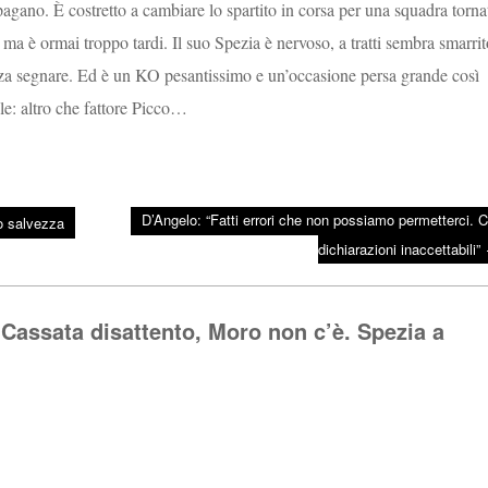
agano. È costretto a cambiare lo spartito in corsa per una squadra torna
 ma è ormai troppo tardi. Il suo Spezia è nervoso, a tratti sembra smarrit
enza segnare. Ed è un KO pesantissimo e un’occasione persa grande così
le: altro che fattore Picco…
D’Angelo: “Fatti errori che non possiamo permetterci. C
ro salvezza
dichiarazioni inaccettabili”
assata disattento, Moro non c’è. Spezia a