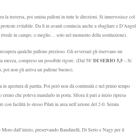
a la traversa, poi smista palloni in tutte le direzioni. Si innervosisce col
r proteste evitabile. Da lì in avanti comincia anche a sbagliare e D’Ange
 rivede in campo, o meglio… solo nel momento della sostituzione).
i recupera qualche pallone prezioso. Gli avversari gli riservano un
DI SERIO
5,5
hia mezza, compreso un possibile rigore.
(Dal 58′
– Si
, poi non gli arriva un pallone buono).
ta in apertura di partita. Poi però non dà continuità e nel primo tempo
rrato che poteva mandarlo in porta. Sfiora il pari a inizio ripresa
e con facilità lo stesso Pilati in area nell’azione del 2-0. Serata
e Moro dall’inizio, preservando Bandinelli, Di Serio e Nagy per il