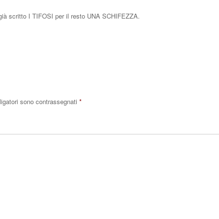
 già scritto I TIFOSI per il resto UNA SCHIFEZZA.
Rispo
ligatori sono contrassegnati
*