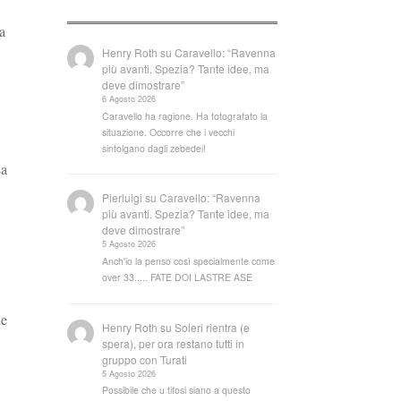
a
Henry Roth
su
Caravello: “Ravenna
più avanti. Spezia? Tante idee, ma
deve dimostrare”
6 Agosto 2026
Caravello ha ragione. Ha fotografato la
situazione. Occorre che i vecchi
sintolgano dagli zebedei!
La
Pierluigi
su
Caravello: “Ravenna
più avanti. Spezia? Tante idee, ma
deve dimostrare”
5 Agosto 2026
Anch'io la penso così specialmente come
over 33..... FATE DOI LASTRE ASE
ne
Henry Roth
su
Soleri rientra (e
spera), per ora restano tutti in
gruppo con Turati
5 Agosto 2026
Possibile che u tifosi siano a questo