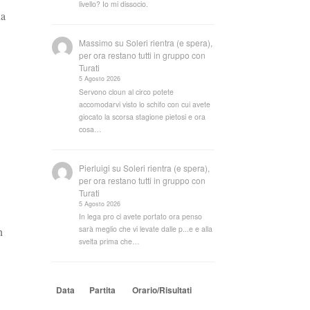
livello? Io mi dissocio.
ua
Massimo
su
Soleri rientra (e spera),
per ora restano tutti in gruppo con
Turati
5 Agosto 2026
Servono cloun al circo potete
accomodarvi visto lo schifo con cui avete
giocato la scorsa stagione pietosi e ora
cosa…
Pierluigi
su
Soleri rientra (e spera),
per ora restano tutti in gruppo con
Turati
5 Agosto 2026
In lega pro ci avete portato ora penso
sarà meglio che vi levate dalle p...e e alla
n
svelta prima che…
Data
Partita
Orario/Risultati