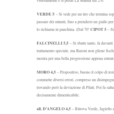
vistosamente e si perde La Mantia sul 2-0.
VERDE 5
– Si vede per un tiro che termina sopr
passare dei minuti, fino a prendersi un giallo pe
CIPOT 5
lo richiama in panchina. (Dal 70′
– Si
FALCINELLI 5,5
– Si sbatte tanto, là davant
trattamento speciale, ma Baroni non gliene fisc
mostra per una bella progressione appena entrato
MORO 4,5
– Propositivo, buono il colpo di tes
commette diversi errori, compreso un disimpegno e
trovando però la deviazione di Pilati. Poi fa saltar
decisamente dimenticabile.
all. D’ANGELO 4,5
– Ritrova Verde, Jagiello 