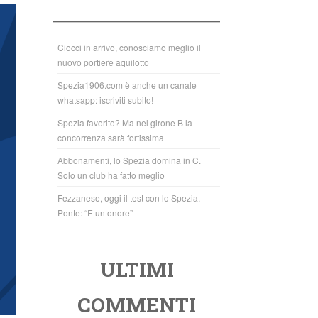
b
A
o
p
o
p
Ciocci in arrivo, conosciamo meglio il
nuovo portiere aquilotto
k
Spezia1906.com è anche un canale
whatsapp: iscriviti subito!
Spezia favorito? Ma nel girone B la
concorrenza sarà fortissima
Abbonamenti, lo Spezia domina in C.
Solo un club ha fatto meglio
Fezzanese, oggi il test con lo Spezia.
Ponte: “È un onore”
ULTIMI
COMMENTI