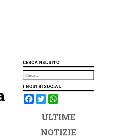
CERCA NEL SITO
Cerca
I NOSTRI SOCIAL
a
F
T
W
a
wi
h
ULTIME
c
tt
at
e
er
s
NOTIZIE