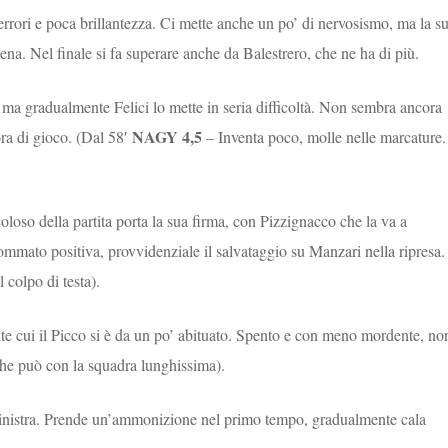
 errori e poca brillantezza. Ci mette anche un po’ di nervosismo, ma la s
na. Nel finale si fa superare anche da Balestrero, che ne ha di più.
, ma gradualmente Felici lo mette in seria difficoltà. Non sembra ancora
NAGY 4,5
ora di gioco. (Dal 58′
– Inventa poco, molle nelle marcature.
oloso della partita porta la sua firma, con Pizzignacco che la va a
sommato positiva, provvidenziale il salvataggio su Manzari nella ripresa.
 colpo di testa).
nte cui il Picco si è da un po’ abituato. Spento e con meno mordente, no
he può con la squadra lunghissima).
 sinistra. Prende un’ammonizione nel primo tempo, gradualmente cala