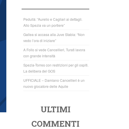
b
A
o
p
o
p
Pedullà: “Aurelio e Cagliari ai dettagli.
Allo Spezia va un portiere”
k
Gallea si accasa alla Juve Stabia: “Non
vedo l’ora di iniziare”
A Follo si vede Cancellieri, Turati lavora
con grande intensità
Spezia-Torres con restrizioni per gli ospiti.
La delibera del GOS
UFFICIALE – Damiano Cancellieri è un
nuovo giocatore delle Aquile
ULTIMI
COMMENTI