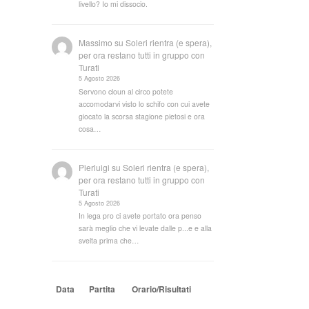
livello? Io mi dissocio.
Massimo
su
Soleri rientra (e spera),
per ora restano tutti in gruppo con
Turati
5 Agosto 2026
Servono cloun al circo potete
accomodarvi visto lo schifo con cui avete
giocato la scorsa stagione pietosi e ora
cosa…
Pierluigi
su
Soleri rientra (e spera),
per ora restano tutti in gruppo con
Turati
5 Agosto 2026
In lega pro ci avete portato ora penso
sarà meglio che vi levate dalle p...e e alla
svelta prima che…
Data
Partita
Orario/Risultati