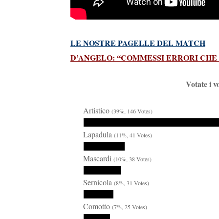
LE NOSTRE PAGELLE DEL MATCH
D’ANGELO: “COMMESSI ERRORI CHE
Votate i v
Artistico
(39%, 146 Votes)
Lapadula
(11%, 41 Votes)
Mascardi
(10%, 38 Votes)
Sernicola
(8%, 31 Votes)
Comotto
(7%, 25 Votes)