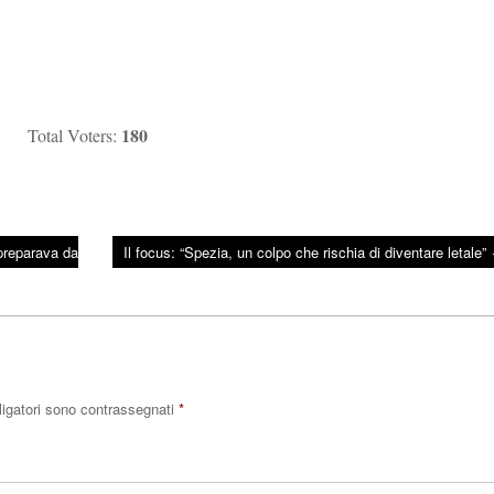
180
Total Voters:
 preparava da
Il focus: “Spezia, un colpo che rischia di diventare letale”
ligatori sono contrassegnati
*