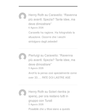
Henry Roth
su
Caravello: “Ravenna
più avanti. Spezia? Tante idee, ma
deve dimostrare”
6 Agosto 2026
Caravello ha ragione. Ha fotografato la
situazione. Occorre che i vecchi
sintolgano dagli zebedei!
Pierluigi
su
Caravello: “Ravenna
più avanti. Spezia? Tante idee, ma
deve dimostrare”
5 Agosto 2026
Anch'io la penso così specialmente come
over 33..... FATE DOI LASTRE ASE
Henry Roth
su
Soleri rientra (e
spera), per ora restano tutti in
gruppo con Turati
5 Agosto 2026
Possibile che u tifosi siano a questo