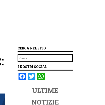
CERCA NEL SITO
:
Cerca
I NOSTRI SOCIAL
F
T
W
a
wi
h
ULTIME
c
tt
at
e
er
s
NOTIZIE