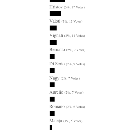
Hristov
(5%, 17 Votes)
Valoti
(3%, 13 Votes)
Vignali
(3%, 11 Votes)
Beruatto
(2%, 9 Votes)
Di Serio
(2%, 9 Votes)
Nagy
(2%, 7 Votes)
Aurelio
(2%, 7 Votes)
Romano
(2%, 6 Votes)
Mateju
(1%, 5 Votes)