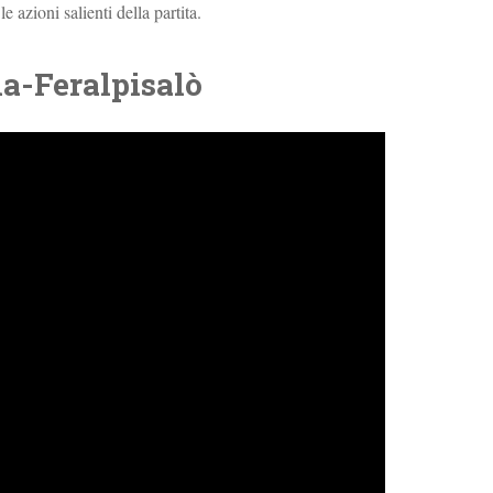
 azioni salienti della partita.
ia-Feralpisalò