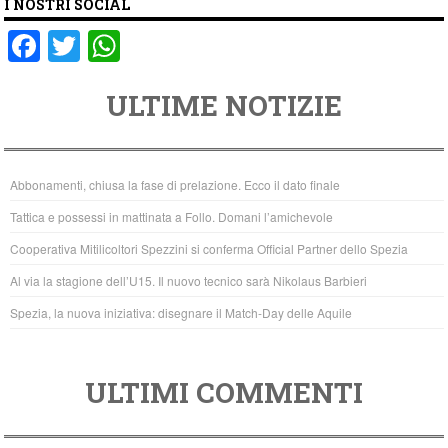
I NOSTRI SOCIAL
F
T
W
a
wi
h
ULTIME NOTIZIE
c
tt
at
e
er
s
b
A
Abbonamenti, chiusa la fase di prelazione. Ecco il dato finale
o
p
Tattica e possessi in mattinata a Follo. Domani l’amichevole
o
p
Cooperativa Mitilicoltori Spezzini si conferma Official Partner dello Spezia
k
Al via la stagione dell’U15. Il nuovo tecnico sarà Nikolaus Barbieri
Spezia, la nuova iniziativa: disegnare il Match-Day delle Aquile
ULTIMI COMMENTI