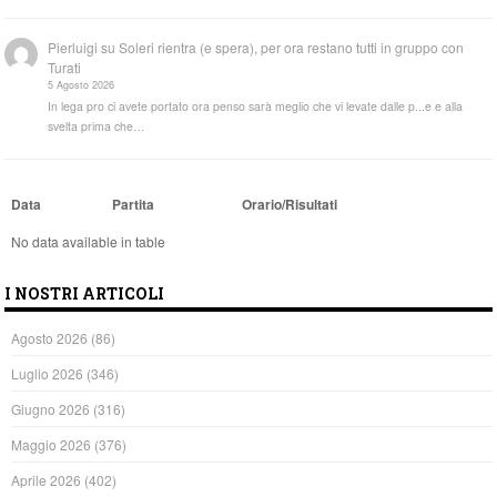
Pierluigi
su
Soleri rientra (e spera), per ora restano tutti in gruppo con
Turati
5 Agosto 2026
In lega pro ci avete portato ora penso sarà meglio che vi levate dalle p...e e alla
svelta prima che…
Data
Partita
Orario/Risultati
No data available in table
I NOSTRI ARTICOLI
Agosto 2026
(86)
Luglio 2026
(346)
Giugno 2026
(316)
Maggio 2026
(376)
Aprile 2026
(402)