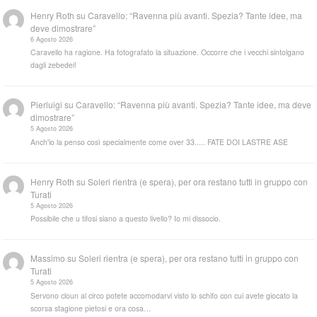
Henry Roth
su
Caravello: “Ravenna più avanti. Spezia? Tante idee, ma
deve dimostrare”
6 Agosto 2026
Caravello ha ragione. Ha fotografato la situazione. Occorre che i vecchi sintolgano
dagli zebedei!
Pierluigi
su
Caravello: “Ravenna più avanti. Spezia? Tante idee, ma deve
dimostrare”
5 Agosto 2026
Anch'io la penso così specialmente come over 33..... FATE DOI LASTRE ASE
Henry Roth
su
Soleri rientra (e spera), per ora restano tutti in gruppo con
Turati
5 Agosto 2026
Possibile che u tifosi siano a questo livello? Io mi dissocio.
Massimo
su
Soleri rientra (e spera), per ora restano tutti in gruppo con
Turati
5 Agosto 2026
Servono cloun al circo potete accomodarvi visto lo schifo con cui avete giocato la
scorsa stagione pietosi e ora cosa…