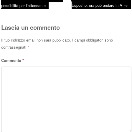
bo
tte
ts
→
Post navigation
Esposito: ora può andare in A
possibilità per l’attaccante
ok
r
A
pp
Lascia un commento
Il tuo indirizzo email non sarà pubblicato.
I campi obbligatori sono
contrassegnati
*
Commento
*