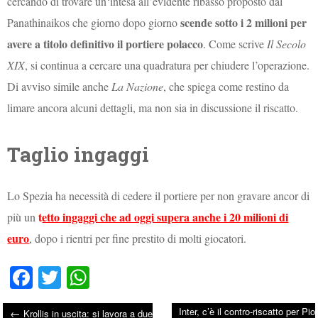
cercando di trovare un‘intesa all’evidente ribasso proposto dal
scende sotto i 2 milioni per
Panathinaikos che giorno dopo giorno
avere a titolo definitivo il portiere polacco
. Come scrive
Il Secolo
XIX
, si continua a cercare una quadratura per chiudere l’operazione.
Di avviso simile anche
La Nazione
, che spiega come restino da
limare ancora alcuni dettagli, ma non sia in discussione il riscatto.
Taglio ingaggi
Lo Spezia ha necessità di cedere il portiere per non gravare ancor di
t
etto ingaggi che ad oggi supera anche i 20 milioni di
più un
euro
, dopo i rientri per fine prestito di molti giocatori.
Fa
T
W
ce
wi
ha
Inter, c’è il contro-riscatto per Pio
←
Krollis in uscita: si lavora a due