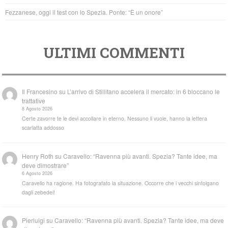
Fezzanese, oggi il test con lo Spezia. Ponte: “È un onore”
ULTIMI COMMENTI
Il Francesino
su
L’arrivo di Stillitano accelera il mercato: in 6 bloccano le
trattative
8 Agosto 2026
Certe zavorre te le devi accollare in eterno. Nessuno li vuole, hanno la lettera
scarlatta addosso
Henry Roth
su
Caravello: “Ravenna più avanti. Spezia? Tante idee, ma
deve dimostrare”
6 Agosto 2026
Caravello ha ragione. Ha fotografato la situazione. Occorre che i vecchi sintolgano
dagli zebedei!
Pierluigi
su
Caravello: “Ravenna più avanti. Spezia? Tante idee, ma deve