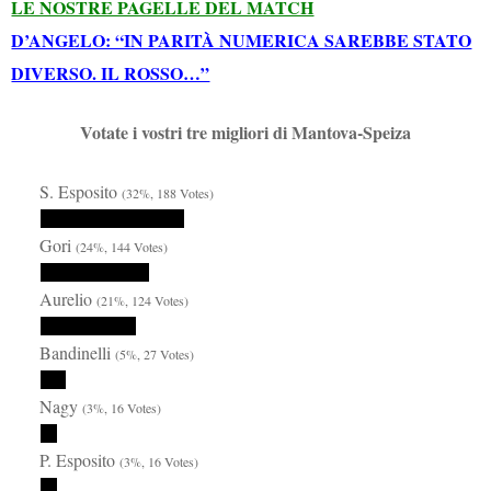
LE NOSTRE PAGELLE DEL MATCH
D’ANGELO: “IN PARITÀ NUMERICA SAREBBE STATO
DIVERSO. IL ROSSO…”
Votate i vostri tre migliori di Mantova-Speiza
S. Esposito
(32%, 188 Votes)
Gori
(24%, 144 Votes)
Aurelio
(21%, 124 Votes)
Bandinelli
(5%, 27 Votes)
Nagy
(3%, 16 Votes)
P. Esposito
(3%, 16 Votes)