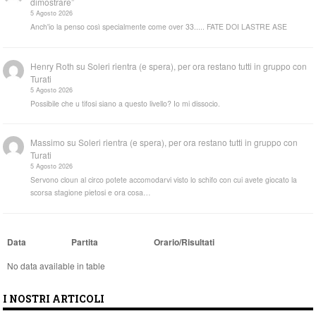
dimostrare”
5 Agosto 2026
Anch'io la penso così specialmente come over 33..... FATE DOI LASTRE ASE
Henry Roth
su
Soleri rientra (e spera), per ora restano tutti in gruppo con
Turati
5 Agosto 2026
Possibile che u tifosi siano a questo livello? Io mi dissocio.
Massimo
su
Soleri rientra (e spera), per ora restano tutti in gruppo con
Turati
5 Agosto 2026
Servono cloun al circo potete accomodarvi visto lo schifo con cui avete giocato la
scorsa stagione pietosi e ora cosa…
Data
Partita
Orario/Risultati
No data available in table
I NOSTRI ARTICOLI