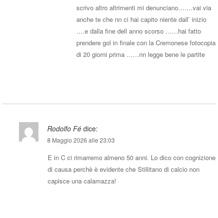
scrivo altro altrimenti mi denunciano…….vai via
anche te che nn ci hai capito niente dall’ inizio
….e dalla fine dell anno scorso ……hai fatto
prendere gol in finale con la Cremonese fotocopia
di 20 giorni prima ……nn legge bene le partite
Rispondi
Rodolfo Fé
dice:
8 Maggio 2026 alle 23:03
E in C ci rimarremo almeno 50 anni. Lo dico con cognizione
di causa perchè è evidente che Stillitano di calcio non
capisce una calamazza!
Rispondi