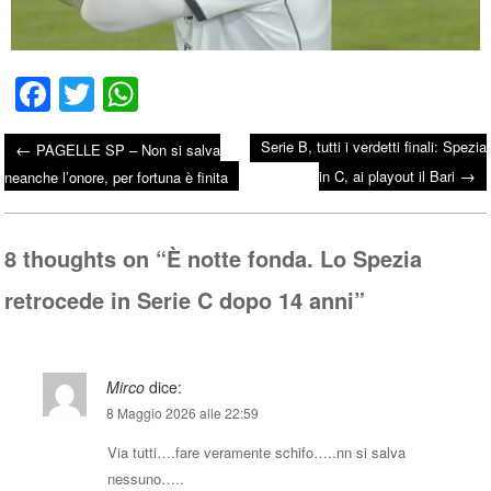
Fa
T
W
ce
wi
ha
Serie B, tutti i verdetti finali: Spezia
←
PAGELLE SP – Non si salva
bo
tte
ts
→
Post navigation
in C, ai playout il Bari
neanche l’onore, per fortuna è finita
ok
r
A
pp
8 thoughts on “
È notte fonda. Lo Spezia
retrocede in Serie C dopo 14 anni
”
Mirco
dice:
8 Maggio 2026 alle 22:59
Via tutti….fare veramente schifo…..nn si salva
nessuno…..