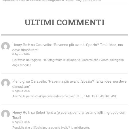
ULTIMI COMMENTI
Henry Roth
su
Caravello: “Ravenna più avanti. Spezia? Tante idee, ma
deve dimostrare”
6 Agosto 2026
Caravello ha ragione. Ha fotografato la situazione. Occorre che i vecchi sintolgano
dagli zebedei!
Pierluigi
su
Caravello: “Ravenna più avanti. Spezia? Tante idee, ma deve
dimostrare”
5 Agosto 2026
Anch'io la penso così specialmente come over 33..... FATE DOI LASTRE ASE
Henry Roth
su
Soleri rientra (e spera), per ora restano tutti in gruppo con
Turati
5 Agosto 2026
Possibile che u tifosi siano a questo livello? Io mi dissocio.