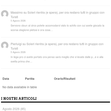
Massimo
su
Soleri rientra (e spera), per ora restano tutti in gruppo con
Turati
5 Agosto 2026
Servono cloun al circo potete accomodarvi visto lo schifo con cui avete giocato la
scorsa stagione pietosi e ora cosa…
Pierluigi
su
Soleri rientra (e spera), per ora restano tutti in gruppo con
Turati
5 Agosto 2026
In lega pro ci avete portato ora penso sarà meglio che vi levate dalle p...e e alla
svelta prima che…
Data
Partita
Orario/Risultati
No data available in table
I NOSTRI ARTICOLI
Agosto 2026
(85)