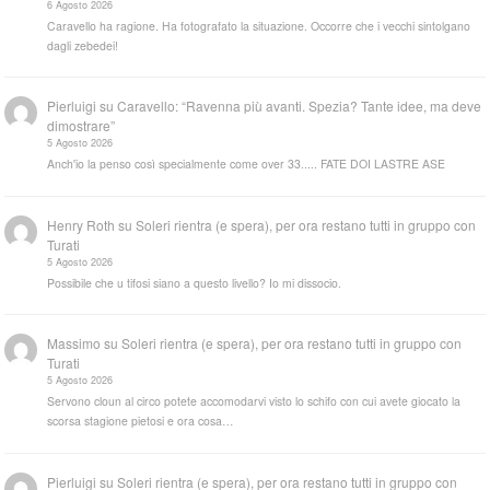
6 Agosto 2026
Caravello ha ragione. Ha fotografato la situazione. Occorre che i vecchi sintolgano
dagli zebedei!
Pierluigi
su
Caravello: “Ravenna più avanti. Spezia? Tante idee, ma deve
dimostrare”
5 Agosto 2026
Anch'io la penso così specialmente come over 33..... FATE DOI LASTRE ASE
Henry Roth
su
Soleri rientra (e spera), per ora restano tutti in gruppo con
Turati
5 Agosto 2026
Possibile che u tifosi siano a questo livello? Io mi dissocio.
Massimo
su
Soleri rientra (e spera), per ora restano tutti in gruppo con
Turati
5 Agosto 2026
Servono cloun al circo potete accomodarvi visto lo schifo con cui avete giocato la
scorsa stagione pietosi e ora cosa…
Pierluigi
su
Soleri rientra (e spera), per ora restano tutti in gruppo con