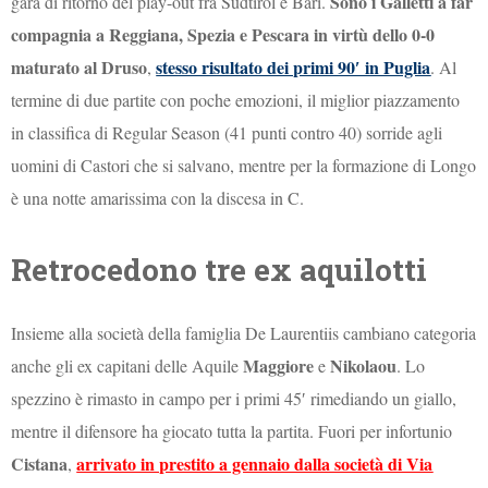
Sono i Galletti a far
gara di ritorno del play-out fra Südtirol e Bari.
compagnia a Reggiana, Spezia e Pescara in virtù dello 0-0
maturato al Druso
stesso risultato dei primi 90′ in Puglia
,
. Al
termine di due partite con poche emozioni, il miglior piazzamento
in classifica di Regular Season (41 punti contro 40) sorride agli
uomini di Castori che si salvano, mentre per la formazione di Longo
è una notte amarissima con la discesa in C.
Retrocedono tre ex aquilotti
Insieme alla società della famiglia De Laurentiis cambiano categoria
Maggiore
Nikolaou
anche gli ex capitani delle Aquile
e
. Lo
spezzino è rimasto in campo per i primi 45′ rimediando un giallo,
mentre il difensore ha giocato tutta la partita. Fuori per infortunio
Cistana
arrivato in prestito a gennaio dalla società di Via
,