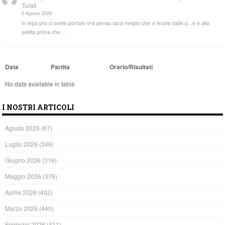
Turati
5 Agosto 2026
In lega pro ci avete portato ora penso sarà meglio che vi levate dalle p...e e alla
svelta prima che…
Data
Partita
Orario/Risultati
No data available in table
I NOSTRI ARTICOLI
Agosto 2026
(67)
Luglio 2026
(346)
Giugno 2026
(316)
Maggio 2026
(376)
Aprile 2026
(402)
Marzo 2026
(440)
Febbraio 2026
(411)