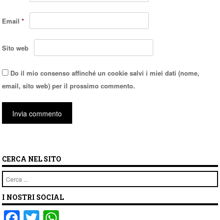
Email
*
Sito web
Do il mio consenso affinché un cookie salvi i miei dati (nome,
email, sito web) per il prossimo commento.
CERCA NEL SITO
Cerca
I NOSTRI SOCIAL
F
T
W