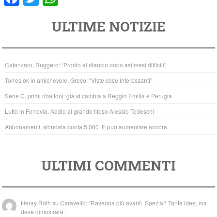
a
wi
h
ULTIME NOTIZIE
c
tt
at
e
er
s
b
A
Catanzaro, Ruggero: “Pronto al rilancio dopo sei mesi difficili”
o
p
Torres ok in amichevole, Greco: “Viste cose interessanti”
o
p
Serie C, primi ribaltoni: già si cambia a Reggio Emilia e Perugia
k
Lutto in Ferrovia. Addio al grande tifoso Alessio Tedeschi
Abbonamenti, sfondata quota 5.000. E può aumentare ancora
ULTIMI COMMENTI
Henry Roth
su
Caravello: “Ravenna più avanti. Spezia? Tante idee, ma
deve dimostrare”