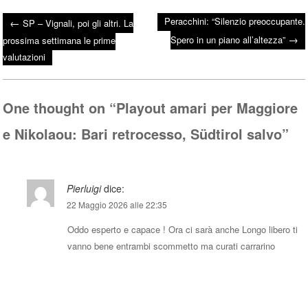
ce
wi
ha
Peracchini: “Silenzio preoccupante.
←
SP – Vignali, poi gli altri. La
bo
tte
ts
→
Post navigation
Spero in un piano all’altezza”
prossima settimana le prime
ok
r
A
valutazioni
pp
One thought on “
Playout amari per Maggiore
e Nikolaou: Bari retrocesso, Südtirol salvo
”
Pierluigi
dice:
22 Maggio 2026 alle 22:35
Oddo esperto e capace ! Ora ci sarà anche Longo libero ti
vanno bene entrambi scommetto ma curati carrarino
Rispondi