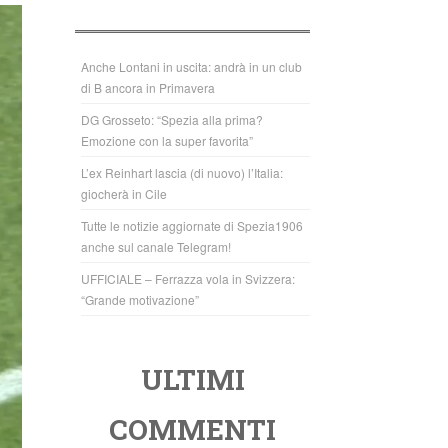
b
A
o
p
o
p
Anche Lontani in uscita: andrà in un club
di B ancora in Primavera
k
DG Grosseto: “Spezia alla prima?
Emozione con la super favorita”
L’ex Reinhart lascia (di nuovo) l’Italia:
giocherà in Cile
Tutte le notizie aggiornate di Spezia1906
anche sul canale Telegram!
UFFICIALE – Ferrazza vola in Svizzera:
“Grande motivazione”
ULTIMI
COMMENTI