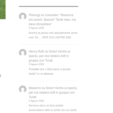
Pierluigi
su
Caravello: “Ravenna
più avanti. Spezia? Tante idee, ma
deve dimostrare”
5 Agosto 2026
Anch'io la penso così specialmente come
over 33..... FATE DOI LASTRE ASE
Henry Roth
su
Soleri rientra (e
spera), per ora restano tutti in
gruppo con Turati
5 Agosto 2026
Possibile che u tifosi siano a questo
livello? Io mi dissocio.
i
Massimo
su
Soleri rientra (e spera),
per ora restano tutti in gruppo con
Turati
5 Agosto 2026
Servono cloun al circo potete
accomodarvi visto lo schifo con cui avete