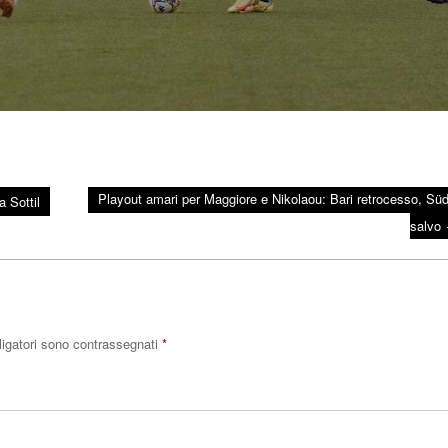
Playout amari per Maggiore e Nikolaou: Bari retrocesso, Südt
 Sottil
salvo
ligatori sono contrassegnati
*