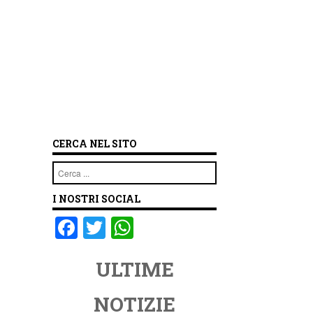
CERCA NEL SITO
Cerca
I NOSTRI SOCIAL
F
T
W
a
wi
h
ULTIME
c
tt
at
e
er
s
NOTIZIE