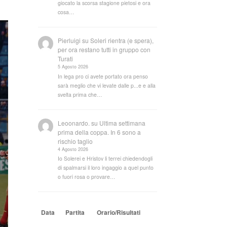
giocato la scorsa stagione pietosi e ora
cosa…
Pierluigi
su
Soleri rientra (e spera),
per ora restano tutti in gruppo con
Turati
5 Agosto 2026
In lega pro ci avete portato ora penso
sarà meglio che vi levate dalle p...e e alla
svelta prima che…
Leoonardo.
su
Ultima settimana
prima della coppa. In 6 sono a
rischio taglio
4 Agosto 2026
Io Solerei e Hristov li terrei chiedendogli
di spalmarsi il loro ingaggio a quel punto
o fuori rosa o provare…
Data
Partita
Orario/Risultati