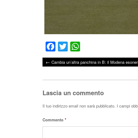
Fa
T
W
ce
wi
ha
←
Cambia un’altra panchina in B: il Modena esonera
bo
tte
ts
Post navigation
ok
r
A
pp
Lascia un commento
Il tuo indirizzo email non sarà pubblicato.
I campi obb
Commento
*