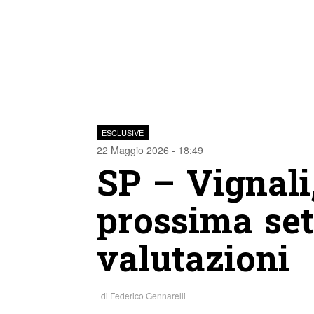
ESCLUSIVE
22 Maggio 2026 - 18:49
SP – Vignali,
prossima se
valutazioni
di
Federico Gennarelli