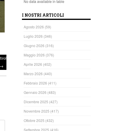
No data available in table
I NOSTRI ARTICOLI
Agosto 2026
(59)
Luglio 2026
(346)
Giugno 2026
(316)
Maggio 2026
(376)
irol
Aprile 2026
(402)
→
Marzo 2026
(440)
Febbraio 2026
(411)
Gennaio 2026
(483)
Dicembre 2025
(427)
Novembre 2025
(417)
Ottobre 2025
(432)
Settembre 2025
(416)