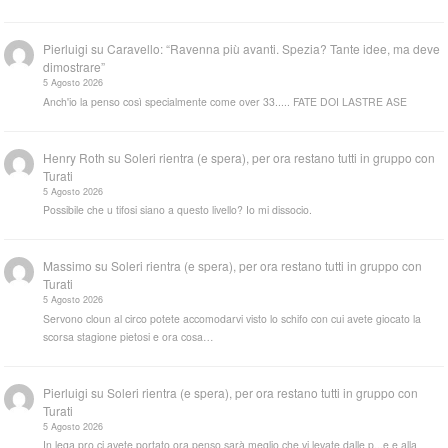
Pierluigi
su
Caravello: “Ravenna più avanti. Spezia? Tante idee, ma deve
dimostrare”
5 Agosto 2026
Anch'io la penso così specialmente come over 33..... FATE DOI LASTRE ASE
Henry Roth
su
Soleri rientra (e spera), per ora restano tutti in gruppo con
Turati
5 Agosto 2026
Possibile che u tifosi siano a questo livello? Io mi dissocio.
Massimo
su
Soleri rientra (e spera), per ora restano tutti in gruppo con
Turati
5 Agosto 2026
Servono cloun al circo potete accomodarvi visto lo schifo con cui avete giocato la
scorsa stagione pietosi e ora cosa…
Pierluigi
su
Soleri rientra (e spera), per ora restano tutti in gruppo con
Turati
5 Agosto 2026
In lega pro ci avete portato ora penso sarà meglio che vi levate dalle p...e e alla