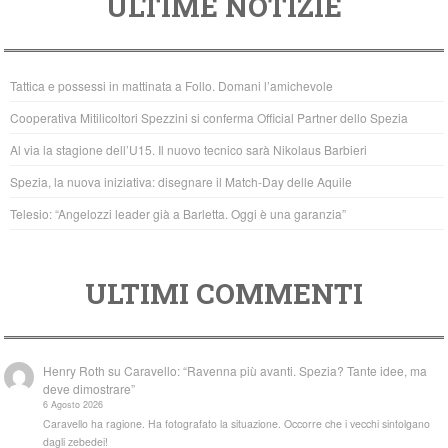
ULTIME NOTIZIE
c
tt
at
e
er
s
b
A
Tattica e possessi in mattinata a Follo. Domani l’amichevole
o
p
Cooperativa Mitilicoltori Spezzini si conferma Official Partner dello Spezia
o
p
Al via la stagione dell’U15. Il nuovo tecnico sarà Nikolaus Barbieri
k
Spezia, la nuova iniziativa: disegnare il Match-Day delle Aquile
Telesio: “Angelozzi leader già a Barletta. Oggi è una garanzia”
ULTIMI COMMENTI
Henry Roth
su
Caravello: “Ravenna più avanti. Spezia? Tante idee, ma
deve dimostrare”
6 Agosto 2026
Caravello ha ragione. Ha fotografato la situazione. Occorre che i vecchi sintolgano
dagli zebedei!