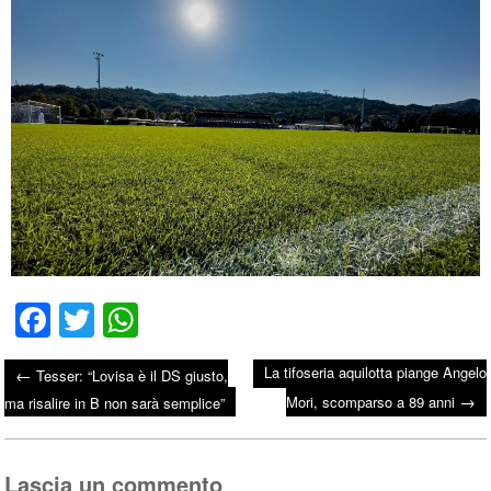
Fa
T
W
ce
wi
ha
La tifoseria aquilotta piange Angelo
←
Tesser: “Lovisa è il DS giusto,
bo
tte
ts
→
Post navigation
Mori, scomparso a 89 anni
ma risalire in B non sarà semplice”
ok
r
A
pp
Lascia un commento