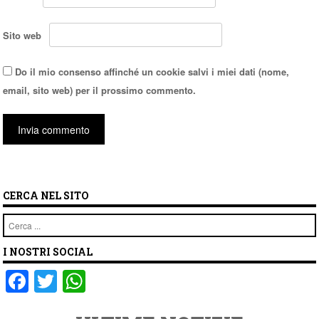
Sito web
Do il mio consenso affinché un cookie salvi i miei dati (nome,
email, sito web) per il prossimo commento.
CERCA NEL SITO
Cerca
I NOSTRI SOCIAL
F
T
W
a
wi
h