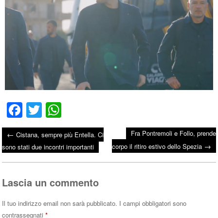
Fa
T
W
ce
wi
ha
Fra Pontremoli e Follo, prende
←
Cistana, sempre più Entella. Ci
bo
tte
ts
→
Post navigation
corpo il ritiro estivo dello Spezia
sono stati due incontri importanti
ok
r
A
pp
Lascia un commento
Il tuo indirizzo email non sarà pubblicato.
I campi obbligatori sono
contrassegnati
*