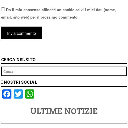
Do il mio consenso affinché un cookie salvi i miei dati (nome,
email, sito web) per il prossimo commento.
CERCA NEL SITO
Cerca
I NOSTRI SOCIAL
F
T
W
a
wi
h
ULTIME NOTIZIE
c
tt
at
e
er
s