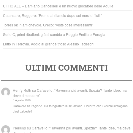
b
A
UFFICIALE – Damiano Cancellieri è un nuovo giocatore delle Aquile
o
p
Catanzaro, Ruggero: “Pronto al rilancio dopo sei mesi difficili”
o
p
Torres ok in amichevole, Greco: “Viste cose interessanti”
k
Serie C, primi ribaltoni: già si cambia a Reggio Emilia e Perugia
Lutto in Ferrovia. Addio al grande tifoso Alessio Tedeschi
ULTIMI COMMENTI
Henry Roth
su
Caravello: “Ravenna più avanti. Spezia? Tante idee, ma
deve dimostrare”
6 Agosto 2026
Caravello ha ragione. Ha fotografato la situazione. Occorre che i vecchi sintolgano
dagli zebedei!
Pierluigi
su
Caravello: “Ravenna più avanti. Spezia? Tante idee, ma deve