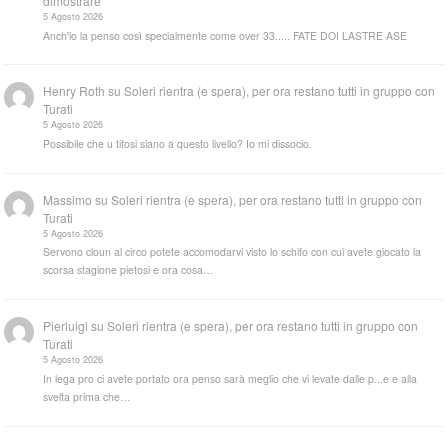
dimostrare”
5 Agosto 2026
Anch'io la penso così specialmente come over 33..... FATE DOI LASTRE ASE
Henry Roth
su
Soleri rientra (e spera), per ora restano tutti in gruppo con
Turati
5 Agosto 2026
Possibile che u tifosi siano a questo livello? Io mi dissocio.
Massimo
su
Soleri rientra (e spera), per ora restano tutti in gruppo con
Turati
5 Agosto 2026
Servono cloun al circo potete accomodarvi visto lo schifo con cui avete giocato la
scorsa stagione pietosi e ora cosa…
Pierluigi
su
Soleri rientra (e spera), per ora restano tutti in gruppo con
Turati
5 Agosto 2026
In lega pro ci avete portato ora penso sarà meglio che vi levate dalle p...e e alla
svelta prima che…