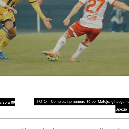
FOTO – Compleanno numero 30 per Mateju: gli auguri d
arso a 89
Spezia