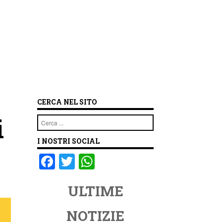
CERCA NEL SITO
i
Cerca
I NOSTRI SOCIAL
F
T
W
a
wi
h
ULTIME
c
tt
at
e
er
s
NOTIZIE