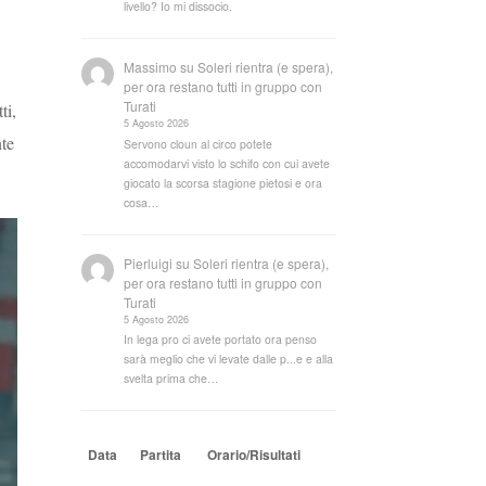
livello? Io mi dissocio.
Massimo
su
Soleri rientra (e spera),
per ora restano tutti in gruppo con
Turati
ti,
5 Agosto 2026
nte
Servono cloun al circo potete
accomodarvi visto lo schifo con cui avete
giocato la scorsa stagione pietosi e ora
cosa…
Pierluigi
su
Soleri rientra (e spera),
per ora restano tutti in gruppo con
Turati
5 Agosto 2026
In lega pro ci avete portato ora penso
sarà meglio che vi levate dalle p...e e alla
svelta prima che…
Data
Partita
Orario/Risultati