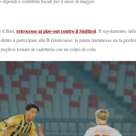
stipendi e contributi fiscali per il mese di maggio.
retrocesso ai play-out contro il Südtirol
 il Bari,
. Il regolamento, infat
iritto a partecipare alla B rinunciasse, la prima riammessa sia la perde
pugliesi tornare in cadetteria con un colpo di coda.