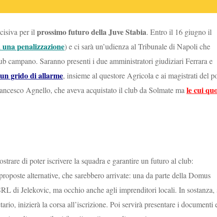
prossimo futuro della Juve Stabia
cisiva per il
. Entro il 16 giugno il
à una penalizzazione
) e ci sarà un’udienza al Tribunale di Napoli che
lub campano. Saranno presenti i due amministratori giudiziari Ferrara e
 un grido di allarme
, insieme al questore Agricola e ai magistrati del p
le cui qu
Francesco Agnello, che aveva acquistato il club da Solmate ma
strare di poter iscrivere la squadra e garantire un futuro al club:
o proposte alternative, che sarebbero arrivate: una da parte della Domus
L di Jelekovic, ma occhio anche agli imprenditori locali. In sostanza, 
ario, inizierà la corsa all’iscrizione. Poi servirà presentare i documenti 