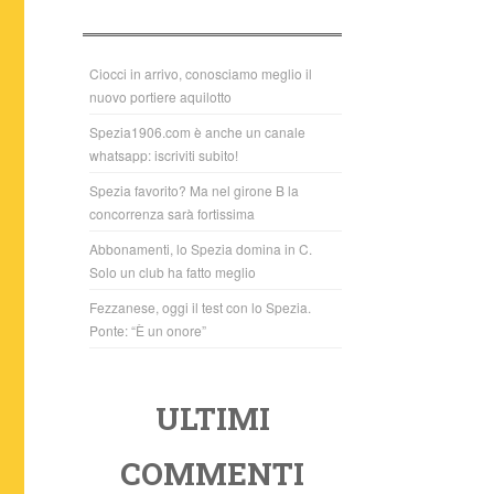
b
A
o
p
o
p
Ciocci in arrivo, conosciamo meglio il
nuovo portiere aquilotto
k
Spezia1906.com è anche un canale
whatsapp: iscriviti subito!
Spezia favorito? Ma nel girone B la
concorrenza sarà fortissima
Abbonamenti, lo Spezia domina in C.
Solo un club ha fatto meglio
Fezzanese, oggi il test con lo Spezia.
Ponte: “È un onore”
ULTIMI
COMMENTI