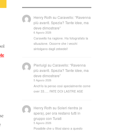
Henry Roth
su
Caravello: “Ravenna
più avanti. Spezia? Tante idee, ma
deve dimostrare”
6 Agosto 2026
Caravello ha ragione. Ha fotografato la
situazione. Occorre che i vecchi
ool
sintolgano dagli zebedei!
ote
Pierluigi
su
Caravello: “Ravenna
più avanti. Spezia? Tante idee, ma
deve dimostrare”
5 Agosto 2026
Anch'io la penso così specialmente come
over 33..... FATE DOI LASTRE ASE
Henry Roth
su
Soleri rientra (e
spera), per ora restano tutti in
se
gruppo con Turati
5 Agosto 2026
e
Possibile che u tifosi siano a questo