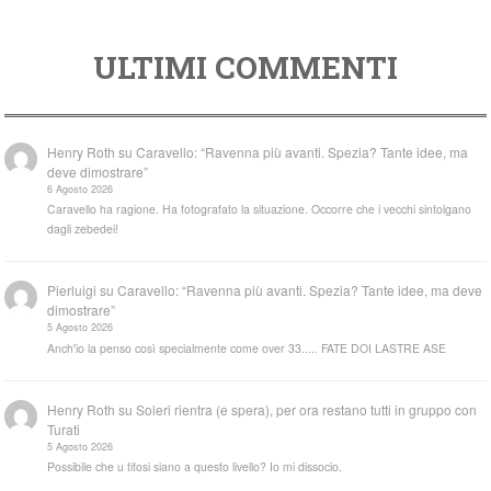
ULTIMI COMMENTI
Henry Roth
su
Caravello: “Ravenna più avanti. Spezia? Tante idee, ma
deve dimostrare”
6 Agosto 2026
Caravello ha ragione. Ha fotografato la situazione. Occorre che i vecchi sintolgano
dagli zebedei!
Pierluigi
su
Caravello: “Ravenna più avanti. Spezia? Tante idee, ma deve
dimostrare”
5 Agosto 2026
Anch'io la penso così specialmente come over 33..... FATE DOI LASTRE ASE
Henry Roth
su
Soleri rientra (e spera), per ora restano tutti in gruppo con
Turati
5 Agosto 2026
Possibile che u tifosi siano a questo livello? Io mi dissocio.