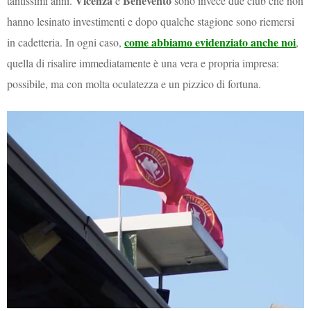
Vicenza
Benevento
tantissimi anni.
e
sono invece due club che non
hanno lesinato investimenti e dopo qualche stagione sono riemersi
come abbiamo evidenziato anche noi
in cadetteria. In ogni caso,
,
quella di risalire immediatamente è una vera e propria impresa:
possibile, ma con molta oculatezza e un pizzico di fortuna.