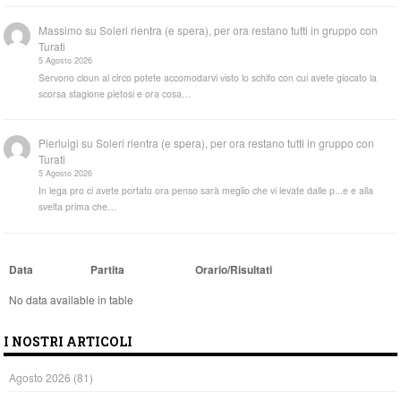
Massimo
su
Soleri rientra (e spera), per ora restano tutti in gruppo con
Turati
5 Agosto 2026
Servono cloun al circo potete accomodarvi visto lo schifo con cui avete giocato la
scorsa stagione pietosi e ora cosa…
Pierluigi
su
Soleri rientra (e spera), per ora restano tutti in gruppo con
Turati
5 Agosto 2026
In lega pro ci avete portato ora penso sarà meglio che vi levate dalle p...e e alla
svelta prima che…
Data
Partita
Orario/Risultati
No data available in table
I NOSTRI ARTICOLI
Agosto 2026
(81)