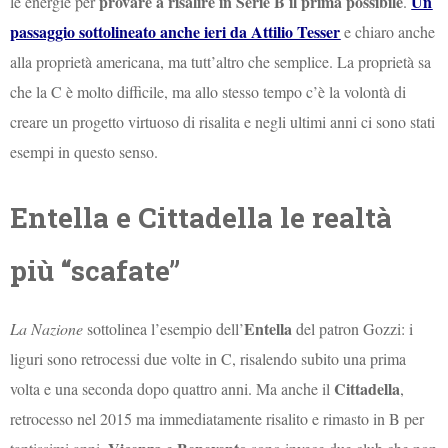
provare a risalire in Serie B il prima possibile
Un
le energie per
.
passaggio sottolineato anche ieri da Attilio Tesser
e chiaro anche
alla proprietà americana, ma tutt’altro che semplice. La proprietà sa
che la C è molto difficile, ma allo stesso tempo c’è la volontà di
creare un progetto virtuoso di risalita e negli ultimi anni ci sono stati
esempi in questo senso.
Entella e Cittadella le realtà
più “scafate”
Entella
La Nazione
sottolinea l’esempio dell’
del patron Gozzi: i
liguri sono retrocessi due volte in C, risalendo subito una prima
Cittadella
volta e una seconda dopo quattro anni. Ma anche il
,
retrocesso nel 2015 ma immediatamente risalito e rimasto in B per