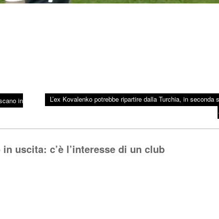
L’ex Kovalenko potrebbe ripartire dalla Turchia, in seconda s
oscano in
n uscita: c’è l’interesse di un club