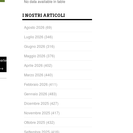
No data available in table
I NOSTRI ARTICOLI
Agosto 2026
(69)
Luglio 2026
(346)
Giugno 2026
(316)
Maggio 2026
(376)
erie
Aprile 2026
(402)
→
Marzo 2026
(440)
Febbraio 2026
(411)
Gennaio 2026
(483)
Dicembre 2025
(427)
Novembre 2025
(417)
Ottobre 2025
(432)
Settembre 2025
(416)