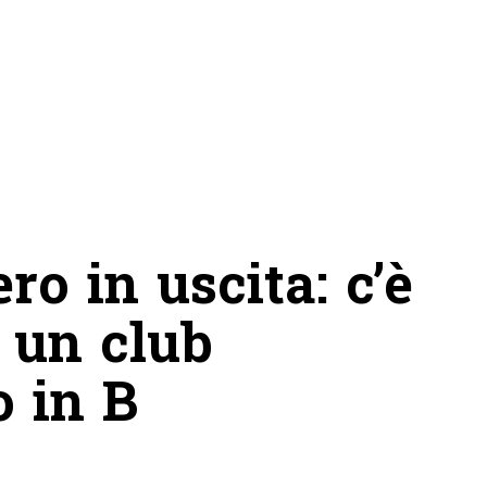
o in uscita: c’è
i un club
 in B