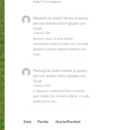
livello? Io mi dissocio.
Massimo
su
Soleri rientra (e spera),
per ora restano tutti in gruppo con
Turati
5 Agosto 2026
Servono cloun al circo potete
accomodarvi visto lo schifo con cui avete
giocato la scorsa stagione pietosi e ora
cosa…
Pierluigi
su
Soleri rientra (e spera),
per ora restano tutti in gruppo con
Turati
5 Agosto 2026
In lega pro ci avete portato ora penso
sarà meglio che vi levate dalle p...e e alla
svelta prima che…
Data
Partita
Orario/Risultati