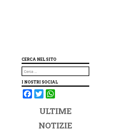
CERCA NEL SITO
Cerca
I NOSTRI SOCIAL
F
T
W
a
wi
h
ULTIME
c
tt
at
e
er
s
NOTIZIE