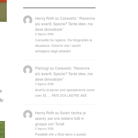
Henry Roth
su
Caravello: “Ravenna
più avanti. Spezia? Tante idee, ma
deve dimostrare”
6 Agosto 2026
Caravello ha ragione. Ha fotografato la
situazione. Occorre che i vecchi
sintolgano dagli zebedei!
Pierluigi
su
Caravello: “Ravenna
più avanti. Spezia? Tante idee, ma
deve dimostrare”
5 Agosto 2026
ne
Anch'io la penso così specialmente come
over 33..... FATE DOI LASTRE ASE
le
Henry Roth
su
Soleri rientra (e
spera), per ora restano tutti in
gruppo con Turati
5 Agosto 2026
Possibile che u tifosi siano a questo