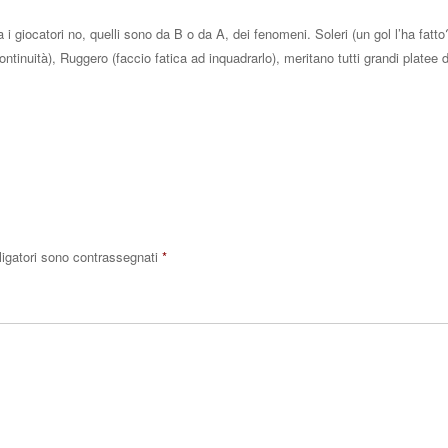
 i giocatori no, quelli sono da B o da A, dei fenomeni. Soleri (un gol l’ha fatto
ntinuità), Ruggero (faccio fatica ad inquadrarlo), meritano tutti grandi platee d
Rispo
ligatori sono contrassegnati
*