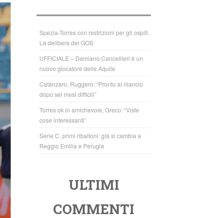
b
A
o
p
o
p
Spezia-Torres con restrizioni per gli ospiti.
La delibera del GOS
k
UFFICIALE – Damiano Cancellieri è un
nuovo giocatore delle Aquile
Catanzaro, Ruggero: “Pronto al rilancio
dopo sei mesi difficili”
Torres ok in amichevole, Greco: “Viste
cose interessanti”
Serie C, primi ribaltoni: già si cambia a
Reggio Emilia e Perugia
ULTIMI
COMMENTI