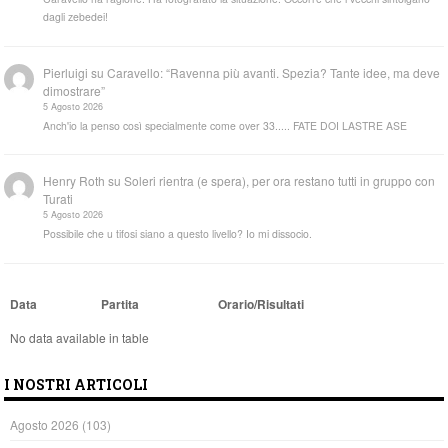
dagli zebedei!
Pierluigi
su
Caravello: “Ravenna più avanti. Spezia? Tante idee, ma deve
dimostrare”
5 Agosto 2026
Anch'io la penso così specialmente come over 33..... FATE DOI LASTRE ASE
Henry Roth
su
Soleri rientra (e spera), per ora restano tutti in gruppo con
Turati
5 Agosto 2026
Possibile che u tifosi siano a questo livello? Io mi dissocio.
Data
Partita
Orario/Risultati
No data available in table
I NOSTRI ARTICOLI
Agosto 2026
(103)