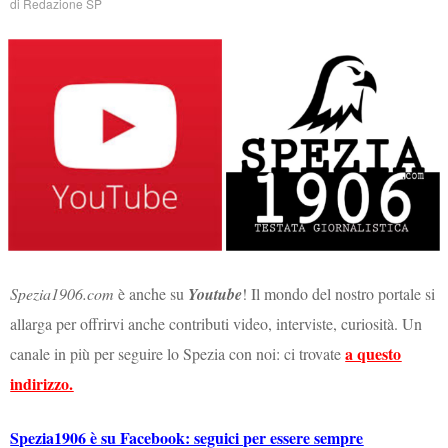
di
Redazione SP
Spezia1906.com
è anche su
Youtube
! Il mondo del nostro portale si
allarga per offrirvi anche contributi video, interviste, curiosità. Un
a questo
canale in più per seguire lo Spezia con noi: ci trovate
indirizzo.
Spezia1906 è su Facebook: seguici per essere sempre