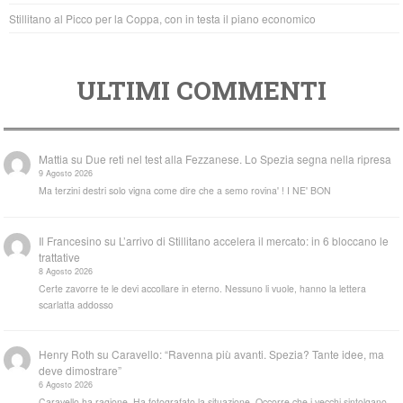
Stillitano al Picco per la Coppa, con in testa il piano economico
ULTIMI COMMENTI
Mattia
su
Due reti nel test alla Fezzanese. Lo Spezia segna nella ripresa
9 Agosto 2026
Ma terzini destri solo vigna come dire che a semo rovina' ! I NE' BON
Il Francesino
su
L’arrivo di Stillitano accelera il mercato: in 6 bloccano le
trattative
8 Agosto 2026
Certe zavorre te le devi accollare in eterno. Nessuno li vuole, hanno la lettera
scarlatta addosso
Henry Roth
su
Caravello: “Ravenna più avanti. Spezia? Tante idee, ma
deve dimostrare”
6 Agosto 2026
Caravello ha ragione. Ha fotografato la situazione. Occorre che i vecchi sintolgano