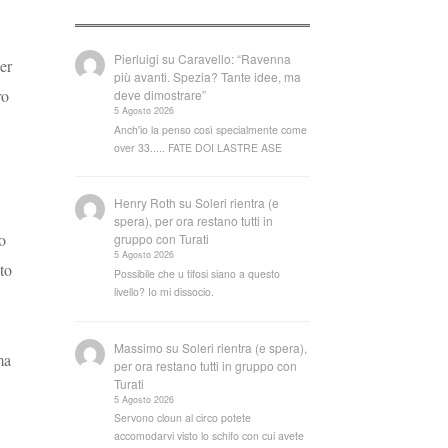
Pierluigi
su
Caravello: “Ravenna
er
più avanti. Spezia? Tante idee, ma
ro
deve dimostrare”
5 Agosto 2026
Anch'io la penso così specialmente come
over 33..... FATE DOI LASTRE ASE
Henry Roth
su
Soleri rientra (e
spera), per ora restano tutti in
no
gruppo con Turati
5 Agosto 2026
to
Possibile che u tifosi siano a questo
livello? Io mi dissocio.
:
Massimo
su
Soleri rientra (e spera),
ma
per ora restano tutti in gruppo con
Turati
5 Agosto 2026
Servono cloun al circo potete
accomodarvi visto lo schifo con cui avete