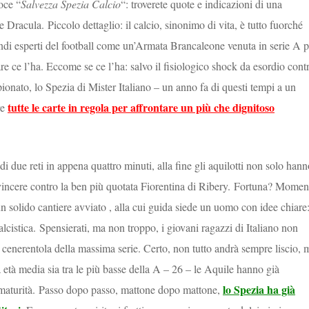
oce “
Salvezza Spezia Calcio
“: troverete quote e indicazioni di una
nte Dracula.
Piccolo dettaglio: il calcio, sinonimo di vita, è tutto fuorché
randi esperti del football come un’Armata Brancaleone venuta in serie A p
e ce l’ha. Eccome se ce l’ha: salvo il fisiologico shock da esordio cont
ionato, lo Spezia di Mister Italiano – un anno fa di questi tempi a un
tutte le carte in regola per affrontare un più che dignitoso
re
to di due reti in appena quattro minuti, alla fine gli aquilotti non solo han
 vincere contro la ben più quotata Fiorentina di Ribery.
Fortuna? Momen
n solido cantiere avviato , alla cui guida siede un uomo con idee chiare
alcistica.
Spensierati, ma non troppo, i giovani ragazzi di Italiano non
a cenerentola della massima serie. Certo, non tutto andrà sempre liscio, 
 età media sia tra le più basse della A – 26 – le Aquile hanno già
lo Spezia ha già
maturità.
Passo dopo passo, mattone dopo mattone,