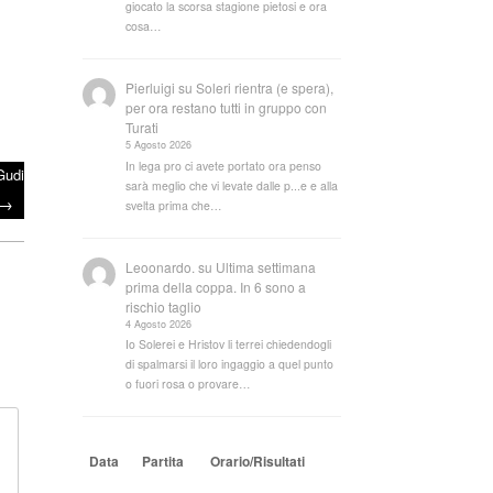
giocato la scorsa stagione pietosi e ora
cosa…
Pierluigi
su
Soleri rientra (e spera),
per ora restano tutti in gruppo con
Turati
5 Agosto 2026
In lega pro ci avete portato ora penso
Gudi
sarà meglio che vi levate dalle p...e e alla
→
svelta prima che…
Leoonardo.
su
Ultima settimana
prima della coppa. In 6 sono a
rischio taglio
4 Agosto 2026
Io Solerei e Hristov li terrei chiedendogli
di spalmarsi il loro ingaggio a quel punto
o fuori rosa o provare…
Data
Partita
Orario/Risultati