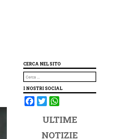
CERCA NEL SITO
Cerca
I NOSTRI SOCIAL
F
T
W
a
wi
h
ULTIME
c
tt
at
e
er
s
NOTIZIE