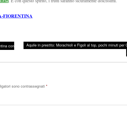
itari
. E con questo spirito, i frutti saranno sicuramente dolcissimi.
IA-FIORENTINA
Aquile in prestito: Morachioli e Figoli al top, pochi minuti per 
ntina con
ligatori sono contrassegnati
*