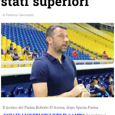
stati superiori”
di
Federico Gennarelli
Il tecnico del Parma Roberto D’Aversa, dopo Spezia-Parma
VOTATE I VOSTRI MIGLIORI IN CAMPO
(
) ha parlato ai