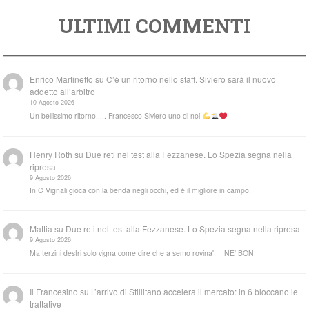
ULTIMI COMMENTI
Enrico Martinetto
su
C’è un ritorno nello staff. Siviero sarà il nuovo
addetto all’arbitro
10 Agosto 2026
Un bellissimo ritorno..... Francesco Siviero uno di noi
Henry Roth
su
Due reti nel test alla Fezzanese. Lo Spezia segna nella
ripresa
9 Agosto 2026
In C Vignali gioca con la benda negli occhi, ed è il migliore in campo.
Mattia
su
Due reti nel test alla Fezzanese. Lo Spezia segna nella ripresa
9 Agosto 2026
Ma terzini destri solo vigna come dire che a semo rovina' ! I NE' BON
Il Francesino
su
L’arrivo di Stillitano accelera il mercato: in 6 bloccano le
trattative