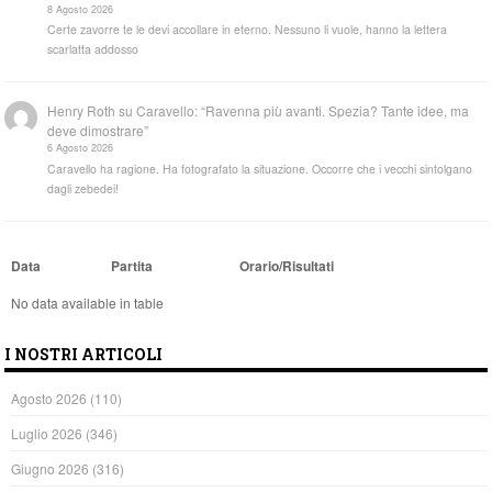
8 Agosto 2026
Certe zavorre te le devi accollare in eterno. Nessuno li vuole, hanno la lettera
scarlatta addosso
Henry Roth
su
Caravello: “Ravenna più avanti. Spezia? Tante idee, ma
deve dimostrare”
6 Agosto 2026
Caravello ha ragione. Ha fotografato la situazione. Occorre che i vecchi sintolgano
dagli zebedei!
Data
Partita
Orario/Risultati
No data available in table
I NOSTRI ARTICOLI
Agosto 2026
(110)
Luglio 2026
(346)
Giugno 2026
(316)