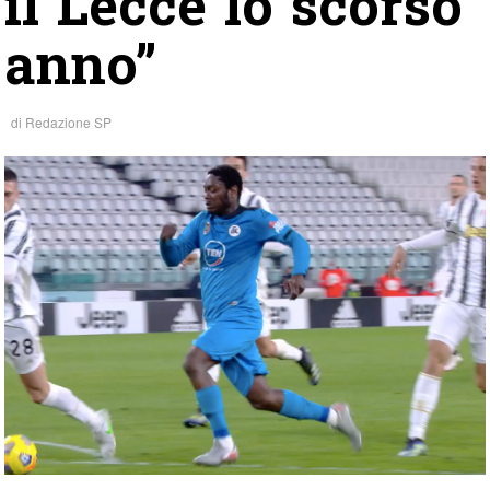
il Lecce lo scorso
anno”
di
Redazione SP