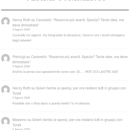
Henry Roth
su
Caravello: “Ravenna più avanti. Spezia? Tante idee, ma
deve dimostrare”
6 Agosto 2026
Caravello ha ragione. Ha fotografato la situazione. Occorre che i vecchi sintolgano
dagli zebedei!
Pierluigi
su
Caravello: “Ravenna più avanti. Spezia? Tante idee, ma deve
dimostrare”
5 Agosto 2026
Anch'io la penso così specialmente come over 33..... FATE DOI LASTRE ASE
Henry Roth
su
Soleri rientra (e spera), per ora restano tutti in gruppo con
Turati
5 Agosto 2026
Possibile che u tifosi siano a questo livello? Io mi dissocio.
Massimo
su
Soleri rientra (e spera), per ora restano tutti in gruppo con
Turati
5 Agosto 2026