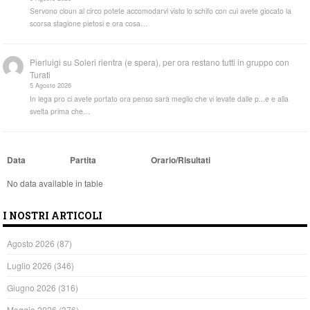
Servono cloun al circo potete accomodarvi visto lo schifo con cui avete giocato la
scorsa stagione pietosi e ora cosa…
Pierluigi
su
Soleri rientra (e spera), per ora restano tutti in gruppo con
Turati
5 Agosto 2026
In lega pro ci avete portato ora penso sarà meglio che vi levate dalle p...e e alla
svelta prima che…
Data
Partita
Orario/Risultati
No data available in table
I NOSTRI ARTICOLI
Agosto 2026
(87)
Luglio 2026
(346)
Giugno 2026
(316)
Maggio 2026
(376)