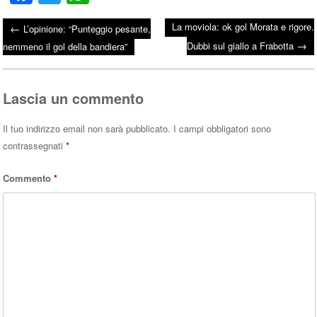
ce
wi
ha
La moviola: ok gol Morata e rigore.
←
L’opinione: “Punteggio pesante,
bo
tte
ts
→
Post navigation
Dubbi sul giallo a Frabotta
nemmeno il gol della bandiera”
ok
r
A
pp
Lascia un commento
Il tuo indirizzo email non sarà pubblicato.
I campi obbligatori sono
contrassegnati
*
Commento
*