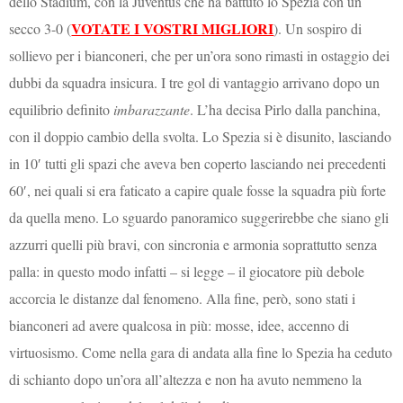
dello Stadium, con la Juventus che ha battuto lo Spezia con un
VOTATE I VOSTRI MIGLIORI
secco 3-0 (
). Un sospiro di
sollievo per i bianconeri, che per un’ora sono rimasti in ostaggio dei
dubbi da squadra insicura. I tre gol di vantaggio arrivano dopo un
equilibrio definito
imbarazzante
. L’ha decisa Pirlo dalla panchina,
con il doppio cambio della svolta. Lo Spezia si è disunito, lasciando
in 10′ tutti gli spazi che aveva ben coperto lasciando nei precedenti
60′, nei quali si era faticato a capire quale fosse la squadra più forte
da quella meno. Lo sguardo panoramico suggerirebbe che siano gli
azzurri quelli più bravi, con sincronia e armonia soprattutto senza
palla: in questo modo infatti – si legge – il giocatore più debole
accorcia le distanze dal fenomeno. Alla fine, però, sono stati i
bianconeri ad avere qualcosa in più: mosse, idee, accenno di
virtuosismo. Come nella gara di andata alla fine lo Spezia ha ceduto
di schianto dopo un’ora all’altezza e non ha avuto nemmeno la