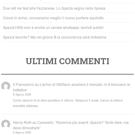
o
p
Due reti nel test alla Fezzanese. Lo Spezia segna nella ripresa
o
p
Ciocci in arrivo, conosciamo meglio il nuovo portiere aquilotto
k
Spezia1906.com è anche un canale whatsapp: iscriviti subito!
Spezia favorito? Ma nel girone B la concorrenza sarà fortissima
ULTIMI COMMENTI
Il Francesino
su
L’arrivo di Stillitano accelera il mercato: in 6 bloccano le
trattative
8 Agosto 2026
Certe zavorre te le devi accollare in eterno. Nessuno li vuole, hanno la lettera
scarlatta addosso
Henry Roth
su
Caravello: “Ravenna più avanti. Spezia? Tante idee, ma
deve dimostrare”
6 Agosto 2026