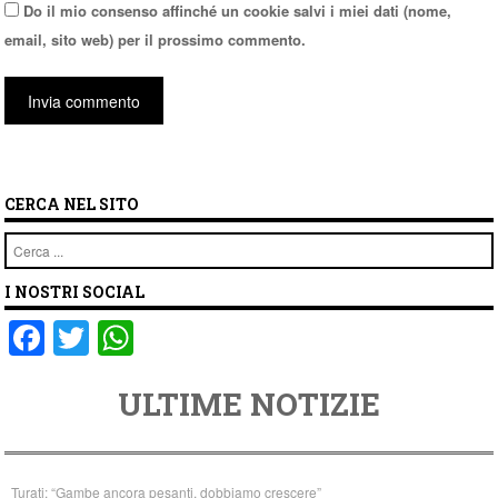
Do il mio consenso affinché un cookie salvi i miei dati (nome,
email, sito web) per il prossimo commento.
CERCA NEL SITO
Cerca
I NOSTRI SOCIAL
F
T
W
a
wi
h
ULTIME NOTIZIE
c
tt
at
e
er
s
b
A
Turati: “Gambe ancora pesanti, dobbiamo crescere”