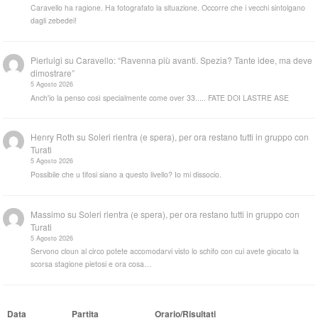
Caravello ha ragione. Ha fotografato la situazione. Occorre che i vecchi sintolgano
dagli zebedei!
Pierluigi
su
Caravello: “Ravenna più avanti. Spezia? Tante idee, ma deve
dimostrare”
5 Agosto 2026
Anch'io la penso così specialmente come over 33..... FATE DOI LASTRE ASE
Henry Roth
su
Soleri rientra (e spera), per ora restano tutti in gruppo con
Turati
5 Agosto 2026
Possibile che u tifosi siano a questo livello? Io mi dissocio.
Massimo
su
Soleri rientra (e spera), per ora restano tutti in gruppo con
Turati
5 Agosto 2026
Servono cloun al circo potete accomodarvi visto lo schifo con cui avete giocato la
scorsa stagione pietosi e ora cosa…
Data
Partita
Orario/Risultati