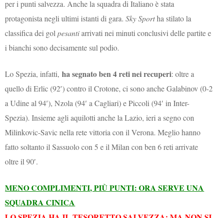
per i punti salvezza. Anche la squadra di Italiano è stata
protagonista negli ultimi istanti di gara.
Sky Sport
ha stilato la
classifica dei gol
pesanti
arrivati nei minuti conclusivi delle partite e
i bianchi sono decisamente sul podio.
ha segnato ben 4 reti nei recuperi
Lo Spezia, infatti,
: oltre a
quello di Erlic (92′) contro il Crotone, ci sono anche Galabinov (0-2
a Udine al 94′), Nzola (94′ a Cagliari) e Piccoli (94′ in Inter-
Spezia). Insieme agli aquilotti anche la Lazio, ieri a segno con
Milinkovic-Savic nella rete vittoria con il Verona.
Meglio hanno
fatto soltanto il Sassuolo con 5 e il Milan con ben 6 reti arrivate
oltre il 90′.
MENO COMPLIMENTI, PIÙ PUNTI: ORA SERVE UNA
SQUADRA CINICA
LO SPEZIA HA IL TESORETTO SALVEZZA: MA NON SI