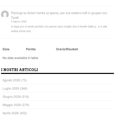
Pierluigi
su
Soleri rientra (e spera), per ora restano tutti in gruppo con
Turati
5 Agosto 2026
In lega pro ci avete portato ora penso sarà meglio che vi levate dalle p...e e alla
svelta prima che…
Data
Partita
Orario/Risultati
No data available in table
I NOSTRI ARTICOLI
Agosto 2026
(73)
Luglio 2026
(346)
Giugno 2026
(316)
Maggio 2026
(376)
Aprile 2026
(402)