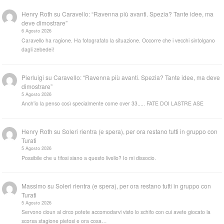
Henry Roth
su
Caravello: “Ravenna più avanti. Spezia? Tante idee, ma
deve dimostrare”
6 Agosto 2026
Caravello ha ragione. Ha fotografato la situazione. Occorre che i vecchi sintolgano
dagli zebedei!
Pierluigi
su
Caravello: “Ravenna più avanti. Spezia? Tante idee, ma deve
dimostrare”
5 Agosto 2026
Anch'io la penso così specialmente come over 33..... FATE DOI LASTRE ASE
Henry Roth
su
Soleri rientra (e spera), per ora restano tutti in gruppo con
Turati
5 Agosto 2026
Possibile che u tifosi siano a questo livello? Io mi dissocio.
Massimo
su
Soleri rientra (e spera), per ora restano tutti in gruppo con
Turati
5 Agosto 2026
Servono cloun al circo potete accomodarvi visto lo schifo con cui avete giocato la
scorsa stagione pietosi e ora cosa…