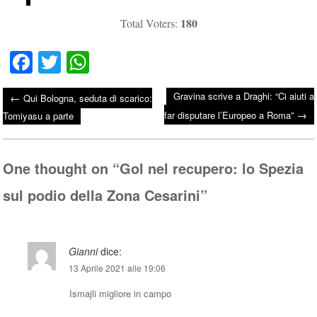
180
Total Voters:
Fa
T
W
ce
wi
ha
Gravina scrive a Draghi: “Ci aiuti a
←
Qui Bologna, seduta di scarico:
bo
tte
ts
→
Post navigation
far disputare l’Europeo a Roma”
Tomiyasu a parte
ok
r
A
pp
One thought on “
Gol nel recupero: lo Spezia
sul podio della Zona Cesarini
”
Gianni
dice:
13 Aprile 2021 alle 19:06
Ismajli migliore in campo