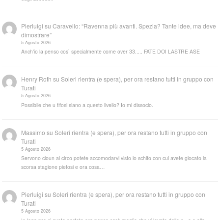
Pierluigi
su
Caravello: “Ravenna più avanti. Spezia? Tante idee, ma deve
dimostrare”
5 Agosto 2026
Anch'io la penso così specialmente come over 33..... FATE DOI LASTRE ASE
Henry Roth
su
Soleri rientra (e spera), per ora restano tutti in gruppo con
Turati
5 Agosto 2026
Possibile che u tifosi siano a questo livello? Io mi dissocio.
Massimo
su
Soleri rientra (e spera), per ora restano tutti in gruppo con
Turati
5 Agosto 2026
Servono cloun al circo potete accomodarvi visto lo schifo con cui avete giocato la
scorsa stagione pietosi e ora cosa…
Pierluigi
su
Soleri rientra (e spera), per ora restano tutti in gruppo con
Turati
5 Agosto 2026