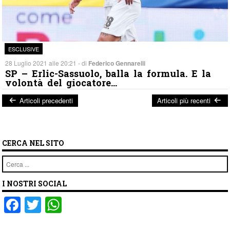
ESCLUSIVE
28 Luglio 2021 alle 20:21 - di
Federico Gennarelli
SP – Erlic-Sassuolo, balla la formula. E la
volontà del giocatore…
Articoli precedenti
Articoli più recenti
Post navigation
CERCA NEL SITO
Cerca
I NOSTRI SOCIAL
F
T
W
a
wi
h