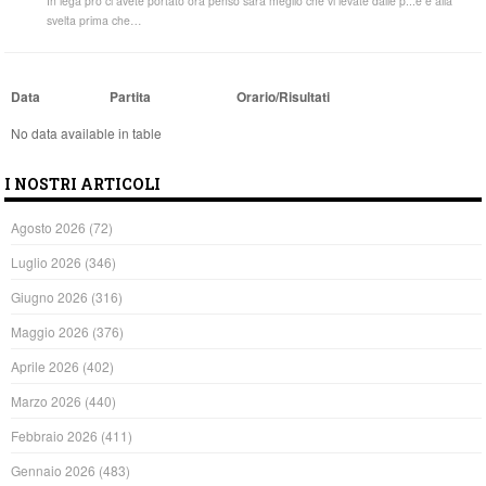
In lega pro ci avete portato ora penso sarà meglio che vi levate dalle p...e e alla
svelta prima che…
Data
Partita
Orario/Risultati
No data available in table
I NOSTRI ARTICOLI
Agosto 2026
(72)
Luglio 2026
(346)
Giugno 2026
(316)
Maggio 2026
(376)
Aprile 2026
(402)
Marzo 2026
(440)
Febbraio 2026
(411)
Gennaio 2026
(483)