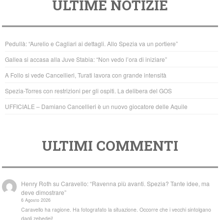
ULTIME NOTIZIE
c
tt
at
e
er
s
b
A
Pedullà: “Aurelio e Cagliari ai dettagli. Allo Spezia va un portiere”
o
p
Gallea si accasa alla Juve Stabia: “Non vedo l’ora di iniziare”
o
p
A Follo si vede Cancellieri, Turati lavora con grande intensità
k
Spezia-Torres con restrizioni per gli ospiti. La delibera del GOS
UFFICIALE – Damiano Cancellieri è un nuovo giocatore delle Aquile
ULTIMI COMMENTI
Henry Roth
su
Caravello: “Ravenna più avanti. Spezia? Tante idee, ma
deve dimostrare”
6 Agosto 2026
Caravello ha ragione. Ha fotografato la situazione. Occorre che i vecchi sintolgano
dagli zebedei!