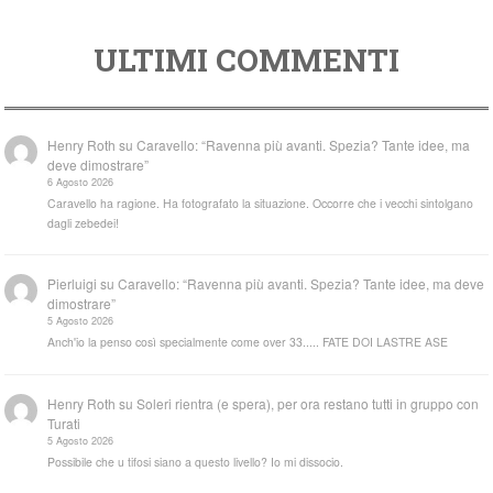
ULTIMI COMMENTI
Henry Roth
su
Caravello: “Ravenna più avanti. Spezia? Tante idee, ma
deve dimostrare”
6 Agosto 2026
Caravello ha ragione. Ha fotografato la situazione. Occorre che i vecchi sintolgano
dagli zebedei!
Pierluigi
su
Caravello: “Ravenna più avanti. Spezia? Tante idee, ma deve
dimostrare”
5 Agosto 2026
Anch'io la penso così specialmente come over 33..... FATE DOI LASTRE ASE
Henry Roth
su
Soleri rientra (e spera), per ora restano tutti in gruppo con
Turati
5 Agosto 2026
Possibile che u tifosi siano a questo livello? Io mi dissocio.