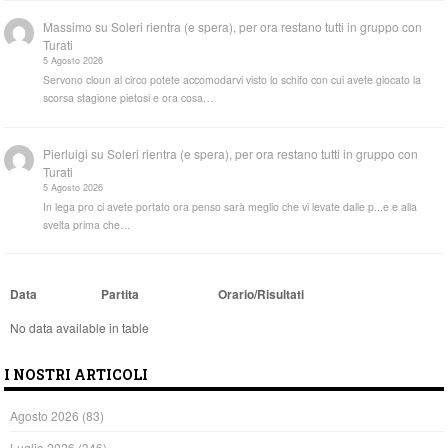
Massimo
su
Soleri rientra (e spera), per ora restano tutti in gruppo con
Turati
5 Agosto 2026
Servono cloun al circo potete accomodarvi visto lo schifo con cui avete giocato la
scorsa stagione pietosi e ora cosa…
Pierluigi
su
Soleri rientra (e spera), per ora restano tutti in gruppo con
Turati
5 Agosto 2026
In lega pro ci avete portato ora penso sarà meglio che vi levate dalle p...e e alla
svelta prima che…
Data
Partita
Orario/Risultati
No data available in table
I NOSTRI ARTICOLI
Agosto 2026
(83)
Luglio 2026
(346)