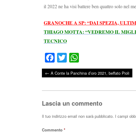
il 2022 ne ha visi battere ben quattro solo nel 
GRANOCHE A SP: “DAI SPEZIA, ULT
THIAGO MOTTA: “VEDREMO IL MIGLI
TECNICO
Fa
T
W
ce
wi
ha
←
A Conte la Panchina d’oro 2021, beffato Pioli
bo
tte
ts
Post navigation
ok
r
A
pp
Lascia un commento
Il tuo indirizzo email non sarà pubblicato.
I campi obb
Commento
*