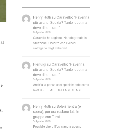
Henry Roth
su
Caravello: “Ravenna
più avanti. Spezia? Tante idee, ma
deve dimostrare”
6 Agosto 2026
Caravello ha ragione. Ha fotografato la
 al
situazione. Occorre che i vecchi
sintolgano dagli zebedei!
Pierluigi
su
Caravello: “Ravenna
più avanti. Spezia? Tante idee, ma
deve dimostrare”
5 Agosto 2026
 è
Anch'io la penso così specialmente come
over 33..... FATE DOI LASTRE ASE
Henry Roth
su
Soleri rientra (e
si
spera), per ora restano tutti in
gruppo con Turati
5 Agosto 2026
e
Possibile che u tifosi siano a questo