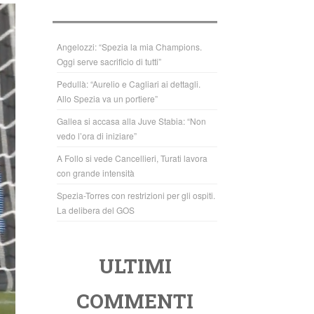
b
A
o
p
o
p
Angelozzi: “Spezia la mia Champions.
Oggi serve sacrificio di tutti”
k
Pedullà: “Aurelio e Cagliari ai dettagli.
Allo Spezia va un portiere”
Gallea si accasa alla Juve Stabia: “Non
vedo l’ora di iniziare”
A Follo si vede Cancellieri, Turati lavora
con grande intensità
Spezia-Torres con restrizioni per gli ospiti.
La delibera del GOS
ULTIMI
COMMENTI