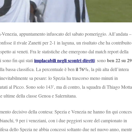
a-Venezia, appuntamento infuocato del sabato pomeriggio. All’andata –
nfisse il rivale Zanetti per 2-1 in laguna, un risultato che ha contribuito
ispetto ai veneti. Fra le statistiche che emergono dal match report della
implacabili negli scontri diretti
ben 22 su 29
i sono fin qui stati
: sono
il 76%
lla bassa classifica. La percentuale è ben
, la più alta dell’intera
inevitabilmente sa pesare: lo Spezia ha trascorso meno minuti in
putati al Picco. Sono solo 143′, ma di contro, la squadra di Thiago Motta
le ultime della classe Genoa e Salernitana.
mento decisivo della contesa: Spezia e Venezia ne hanno fin qui conces
 bianchi, 9 per i veneziani, con i due peggiori score del campionato in
difesa dello Spezia ne abbia concessi soltanto due nel nuovo anno, mentr