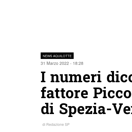
NEWS AQUILOTTE
31 Marzo 2022 - 18:28
I numeri dico
fattore Picco
di Spezia-Ve
di
Redazione SP