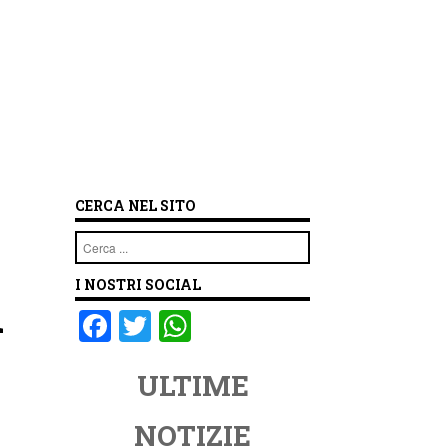
CERCA NEL SITO
Cerca
I NOSTRI SOCIAL
i
F
T
W
a
wi
h
ULTIME
c
tt
at
e
er
s
NOTIZIE