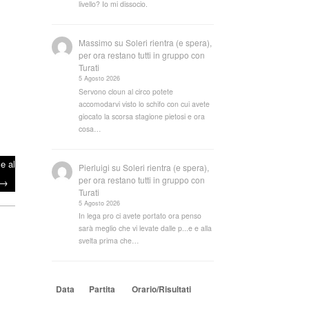
livello? Io mi dissocio.
Massimo
su
Soleri rientra (e spera),
per ora restano tutti in gruppo con
Turati
5 Agosto 2026
Servono cloun al circo potete
accomodarvi visto lo schifo con cui avete
giocato la scorsa stagione pietosi e ora
cosa…
le al
Pierluigi
su
Soleri rientra (e spera),
per ora restano tutti in gruppo con
→
Turati
5 Agosto 2026
In lega pro ci avete portato ora penso
sarà meglio che vi levate dalle p...e e alla
svelta prima che…
Data
Partita
Orario/Risultati