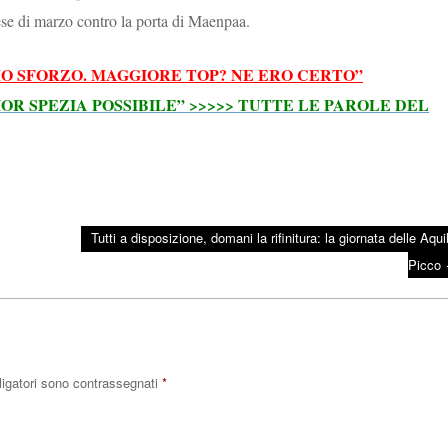
mese di marzo contro la porta di Maenpaa.
IMO SFORZO. MAGGIORE TOP? NE ERO CERTO”
OR SPEZIA POSSIBILE” >>>>> TUTTE LE PAROLE DEL
Tutti a disposizione, domani la rifinitura: la giornata delle Aqui
Picco
ligatori sono contrassegnati
*