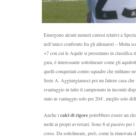
Emergono alcuni numeri curiosi relativi a Spezi
nell’unico confronto fra gli allenatori – Motta sco
+7 con cui le Aquile si presentano in classifica r
gara, è interessante sottolineare come gli aquilott
quelli conquistati contro squadre che militano ne
Serie A. Aggiungiamoci poi un fattore casa che 
svantaggio in tutto il campionato in incontri dis
stato in vantaggio solo per 204′, meglio solo del
calci di rigore
Anche i
potrebbero essere un ele
molti ai propri avversari. Sono 8 al passivo per i
corso. Da sottolineare, però, come la rinnovata 