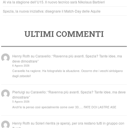
Al via la stagione dell’U15. Il nuovo tecnico sarà Nikolaus Barbieri
Spezia, la nuova iniziativa: disegnare il Match-Day delle Aquile
ULTIMI COMMENTI
Henry Roth
su
Caravello: “Ravenna più avanti. Spezia? Tante idee, ma
deve dimostrare”
6 Agosto 2026
Caravello ha ragione. Ha fotografato la situazione. Occorre che i vecchi sintolgano
dagli zebedei!
Pierluigi
su
Caravello: “Ravenna più avanti. Spezia? Tante idee, ma deve
dimostrare”
5 Agosto 2026
Anch'io la penso così specialmente come over 33..... FATE DOI LASTRE ASE
Henry Roth
su
Soleri rientra (e spera), per ora restano tutti in gruppo con