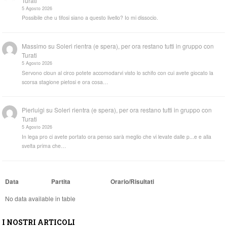
Turati
5 Agosto 2026
Possibile che u tifosi siano a questo livello? Io mi dissocio.
Massimo
su
Soleri rientra (e spera), per ora restano tutti in gruppo con
Turati
5 Agosto 2026
Servono cloun al circo potete accomodarvi visto lo schifo con cui avete giocato la
scorsa stagione pietosi e ora cosa…
Pierluigi
su
Soleri rientra (e spera), per ora restano tutti in gruppo con
Turati
5 Agosto 2026
In lega pro ci avete portato ora penso sarà meglio che vi levate dalle p...e e alla
svelta prima che…
Data
Partita
Orario/Risultati
No data available in table
I NOSTRI ARTICOLI