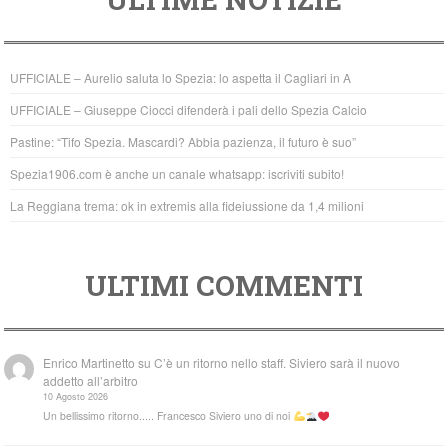
c
tt
at
e
er
s
b
A
UFFICIALE – Aurelio saluta lo Spezia: lo aspetta il Cagliari in A
o
p
UFFICIALE – Giuseppe Ciocci difenderà i pali dello Spezia Calcio
o
p
Pastine: “Tifo Spezia. Mascardi? Abbia pazienza, il futuro è suo”
k
Spezia1906.com è anche un canale whatsapp: iscriviti subito!
La Reggiana trema: ok in extremis alla fideiussione da 1,4 milioni
ULTIMI COMMENTI
Enrico Martinetto
su
C’è un ritorno nello staff. Siviero sarà il nuovo
addetto all’arbitro
10 Agosto 2026
Un bellissimo ritorno..... Francesco Siviero uno di noi