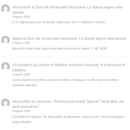
Henry Roth
su
Due reti nel test alla Fezzanese. Lo Spezia segna nella
ripresa
9 Agosto 2026
In C Vignali gioca con la benda negli occhi, ed è il migliore in campo.
Mattia
su
Due reti nel test alla Fezzanese. Lo Spezia segna nella ripresa
9 Agosto 2026
Ma terzini destri solo vigna come dire che a semo rovina' ! I NE' BON
Il Francesino
su
L’arrivo di Stillitano accelera il mercato: in 6 bloccano le
trattative
8 Agosto 2026
Certe zavorre te le devi accollare in eterno. Nessuno li vuole, hanno la lettera
scarlatta addosso
Henry Roth
su
Caravello: “Ravenna più avanti. Spezia? Tante idee, ma
deve dimostrare”
6 Agosto 2026
Caravello ha ragione. Ha fotografato la situazione. Occorre che i vecchi sintolgano
dagli zebedei!