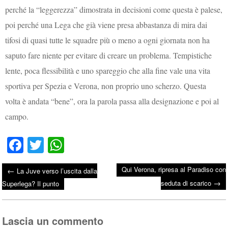
perché la “leggerezza” dimostrata in decisioni come questa è palese,
poi perché una Lega che già viene presa abbastanza di mira dai
tifosi di quasi tutte le squadre più o meno a ogni giornata non ha
saputo fare niente per evitare di creare un problema. Tempistiche
lente, poca flessibilità e uno spareggio che alla fine vale una vita
sportiva per Spezia e Verona, non proprio uno scherzo. Questa
volta è andata “bene”, ora la parola passa alla designazione e poi al
campo.
Fa
T
W
ce
wi
ha
Qui Verona, ripresa al Paradiso con
←
La Juve verso l’uscita dalla
bo
tte
ts
→
Post navigation
seduta di scarico
Superlega? Il punto
ok
r
A
pp
Lascia un commento