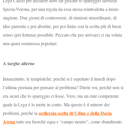
Lega Calcio per decidere dove far giocare lo spareggio salvezza
Spezia-Verona, per una regola da essa stessa reintrodotta a inizio
stagione. Due giorni di controversie, di riunioni straordinarie, di
idee partorite e poi abortite, per poi finire con la scelta più di buon
senso (per fortuna) possibile. Peccato che per arrivarci ci sia voluta
una quasi sommossa popolare.
A targhe alterne
Innanzitutto, le tempistiche: perché si è aspettato il lunedì dopo
l’ultima giornata per pensare al problema? Direte voi, perché non si
era sicuri che lo spareggio ci fosse. Vero, ma un ente competente
quale la Lega è lo mette in conto. Ma questo è il minore dei
scellerata scelta di Udine e della Dacia
problemi, perché la
Arena
tutto era fuorché equa e “campo neutro”, come sbandierato