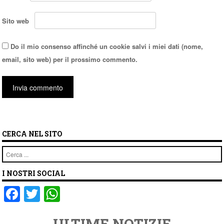
Sito web
Do il mio consenso affinché un cookie salvi i miei dati (nome,
email, sito web) per il prossimo commento.
CERCA NEL SITO
Cerca
I NOSTRI SOCIAL
F
T
W
a
wi
h
ULTIME NOTIZIE