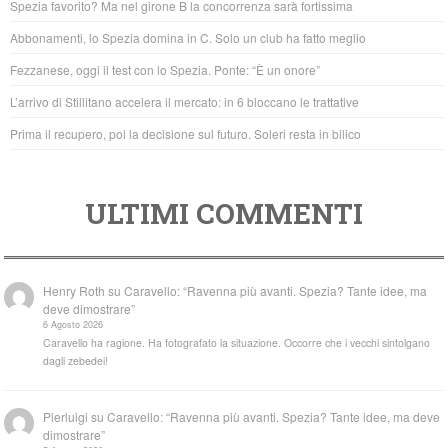
Spezia favorito? Ma nel girone B la concorrenza sarà fortissima
o
p
Abbonamenti, lo Spezia domina in C. Solo un club ha fatto meglio
o
p
Fezzanese, oggi il test con lo Spezia. Ponte: “È un onore”
k
L’arrivo di Stillitano accelera il mercato: in 6 bloccano le trattative
Prima il recupero, poi la decisione sul futuro. Soleri resta in bilico
ULTIMI COMMENTI
Henry Roth
su
Caravello: “Ravenna più avanti. Spezia? Tante idee, ma
deve dimostrare”
6 Agosto 2026
Caravello ha ragione. Ha fotografato la situazione. Occorre che i vecchi sintolgano
dagli zebedei!
Pierluigi
su
Caravello: “Ravenna più avanti. Spezia? Tante idee, ma deve
dimostrare”