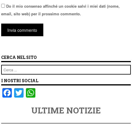
Do il mio consenso affinché un cookie salvi i miei dati (nome,
email, sito web) per il prossimo commento.
CERCA NEL SITO
Cerca
I NOSTRI SOCIAL
F
T
W
a
wi
h
ULTIME NOTIZIE
c
tt
at
e
er
s
b
A