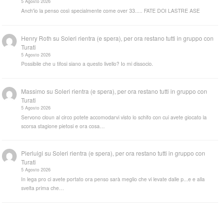
5 Agosto 2026
Anch'io la penso così specialmente come over 33..... FATE DOI LASTRE ASE
Henry Roth
su
Soleri rientra (e spera), per ora restano tutti in gruppo con
Turati
5 Agosto 2026
Possibile che u tifosi siano a questo livello? Io mi dissocio.
Massimo
su
Soleri rientra (e spera), per ora restano tutti in gruppo con
Turati
5 Agosto 2026
Servono cloun al circo potete accomodarvi visto lo schifo con cui avete giocato la
scorsa stagione pietosi e ora cosa…
Pierluigi
su
Soleri rientra (e spera), per ora restano tutti in gruppo con
Turati
5 Agosto 2026
In lega pro ci avete portato ora penso sarà meglio che vi levate dalle p...e e alla
svelta prima che…