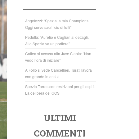
b
A
o
p
o
p
Angelozzi: “Spezia la mia Champions.
Oggi serve sacrificio di tutti”
k
Pedullà: “Aurelio e Cagliari ai dettagli.
Allo Spezia va un portiere”
Gallea si accasa alla Juve Stabia: “Non
vedo l’ora di iniziare”
A Follo si vede Cancellieri, Turati lavora
con grande intensità
Spezia-Torres con restrizioni per gli ospiti.
La delibera del GOS
ULTIMI
COMMENTI