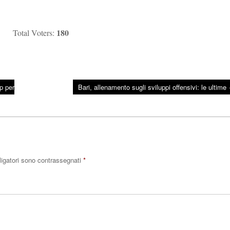
180
Total Voters:
p per
Bari, allenamento sugli sviluppi offensivi: le ultime
ligatori sono contrassegnati
*