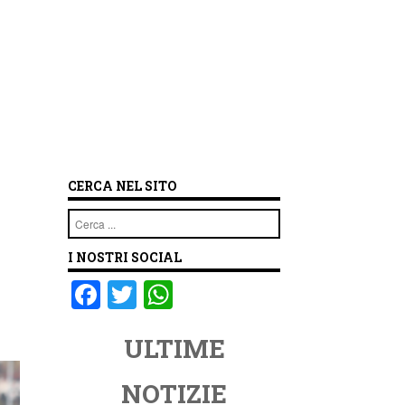
CERCA NEL SITO
Cerca
I NOSTRI SOCIAL
F
T
W
a
wi
h
ULTIME
c
tt
at
e
er
s
NOTIZIE