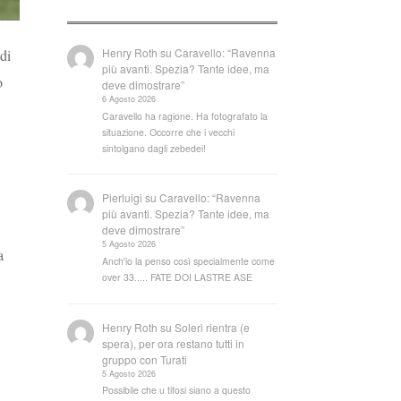
Henry Roth
su
Caravello: “Ravenna
di
più avanti. Spezia? Tante idee, ma
o
deve dimostrare”
6 Agosto 2026
Caravello ha ragione. Ha fotografato la
situazione. Occorre che i vecchi
sintolgano dagli zebedei!
Pierluigi
su
Caravello: “Ravenna
più avanti. Spezia? Tante idee, ma
deve dimostrare”
5 Agosto 2026
a
Anch'io la penso così specialmente come
over 33..... FATE DOI LASTRE ASE
Henry Roth
su
Soleri rientra (e
spera), per ora restano tutti in
gruppo con Turati
5 Agosto 2026
Possibile che u tifosi siano a questo