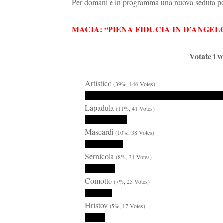
Per domani è in programma una nuova seduta p
MACIA: “PIENA FIDUCIA IN D’ANGE
Votate i v
Artistico
(39%, 146 Votes)
Lapadula
(11%, 41 Votes)
Mascardi
(10%, 38 Votes)
Sernicola
(8%, 31 Votes)
Comotto
(7%, 25 Votes)
Hristov
(5%, 17 Votes)