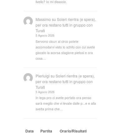
livello? Io mi dissocio.
Massimo
su
Soleri rientra (e spera),
per ora restano tutti in gruppo con
Turati
5 Agosto 2026
Servono cloun al circo potete
accomodarvi visto lo schifo con cui avete
giocato la scorsa stagione pietosi e ora
cosa…
Pierluigi
su
Soleri rientra (e spera),
per ora restano tutti in gruppo con
Turati
5 Agosto 2026
In lega pro ci avete portato ora penso
sarà meglio che vi levate dalle p...e e alla
svelta prima che…
Data
Partita
Orario/Risultati