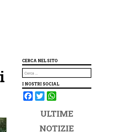
CERCA NEL SITO
i
Cerca
I NOSTRI SOCIAL
F
T
W
a
wi
h
ULTIME
c
tt
at
e
er
s
NOTIZIE