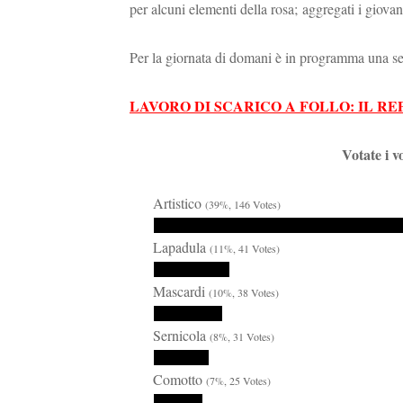
per alcuni elementi della rosa; aggregati i giova
Per la giornata di domani è in programma una s
LAVORO DI SCARICO A FOLLO: IL 
Votate i v
Artistico
(39%, 146 Votes)
Lapadula
(11%, 41 Votes)
Mascardi
(10%, 38 Votes)
Sernicola
(8%, 31 Votes)
Comotto
(7%, 25 Votes)