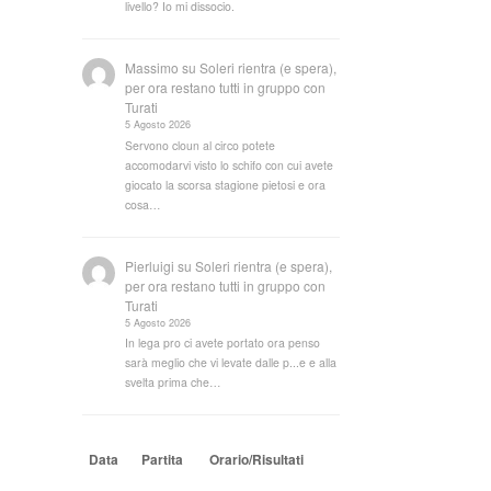
livello? Io mi dissocio.
Massimo
su
Soleri rientra (e spera),
per ora restano tutti in gruppo con
Turati
5 Agosto 2026
Servono cloun al circo potete
accomodarvi visto lo schifo con cui avete
giocato la scorsa stagione pietosi e ora
cosa…
Pierluigi
su
Soleri rientra (e spera),
per ora restano tutti in gruppo con
Turati
5 Agosto 2026
In lega pro ci avete portato ora penso
sarà meglio che vi levate dalle p...e e alla
svelta prima che…
Data
Partita
Orario/Risultati