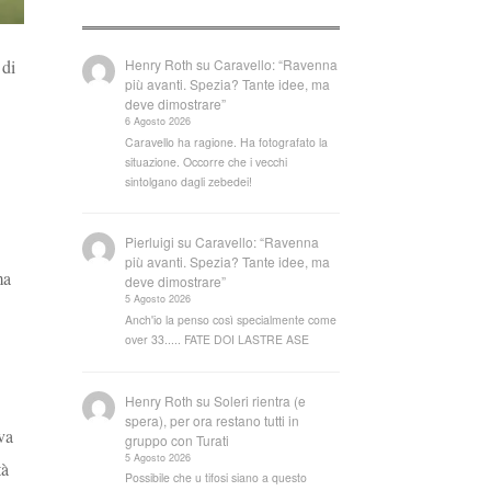
Henry Roth
su
Caravello: “Ravenna
 di
più avanti. Spezia? Tante idee, ma
deve dimostrare”
6 Agosto 2026
Caravello ha ragione. Ha fotografato la
situazione. Occorre che i vecchi
sintolgano dagli zebedei!
Pierluigi
su
Caravello: “Ravenna
più avanti. Spezia? Tante idee, ma
ma
deve dimostrare”
5 Agosto 2026
Anch'io la penso così specialmente come
over 33..... FATE DOI LASTRE ASE
Henry Roth
su
Soleri rientra (e
spera), per ora restano tutti in
va
gruppo con Turati
5 Agosto 2026
tà
Possibile che u tifosi siano a questo