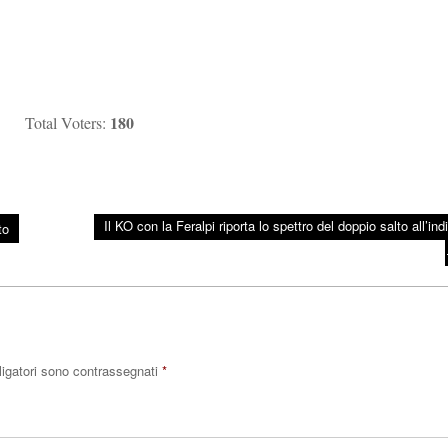
180
Total Voters:
Il KO con la Feralpi riporta lo spettro del doppio salto all’ind
to
ligatori sono contrassegnati
*