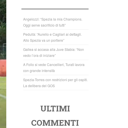
b
A
o
p
o
p
Angelozzi: “Spezia la mia Champions.
Oggi serve sacrificio di tutti”
k
Pedullà: “Aurelio e Cagliari ai dettagli.
Allo Spezia va un portiere”
Gallea si accasa alla Juve Stabia: “Non
vedo l’ora di iniziare”
A Follo si vede Cancellieri, Turati lavora
con grande intensità
Spezia-Torres con restrizioni per gli ospiti.
La delibera del GOS
ULTIMI
COMMENTI