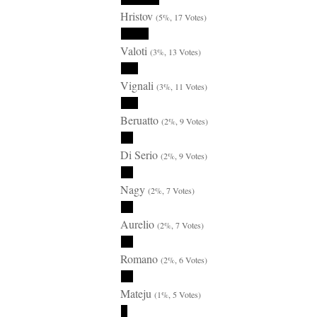
Hristov
(5%, 17 Votes)
Valoti
(3%, 13 Votes)
Vignali
(3%, 11 Votes)
Beruatto
(2%, 9 Votes)
Di Serio
(2%, 9 Votes)
Nagy
(2%, 7 Votes)
Aurelio
(2%, 7 Votes)
Romano
(2%, 6 Votes)
Mateju
(1%, 5 Votes)