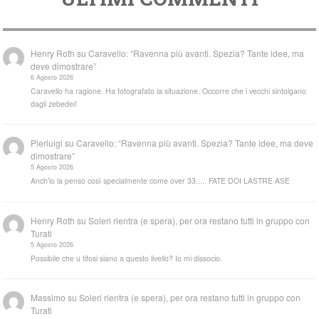
Henry Roth
su
Caravello: “Ravenna più avanti. Spezia? Tante idee, ma
deve dimostrare”
6 Agosto 2026
Caravello ha ragione. Ha fotografato la situazione. Occorre che i vecchi sintolgano
dagli zebedei!
Pierluigi
su
Caravello: “Ravenna più avanti. Spezia? Tante idee, ma deve
dimostrare”
5 Agosto 2026
Anch'io la penso così specialmente come over 33..... FATE DOI LASTRE ASE
Henry Roth
su
Soleri rientra (e spera), per ora restano tutti in gruppo con
Turati
5 Agosto 2026
Possibile che u tifosi siano a questo livello? Io mi dissocio.
Massimo
su
Soleri rientra (e spera), per ora restano tutti in gruppo con
Turati