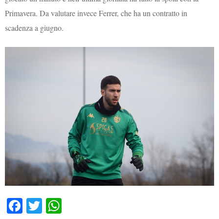
Primavera. Da valutare invece Ferrer, che ha un contratto in
scadenza a giugno.
Fa
T
W