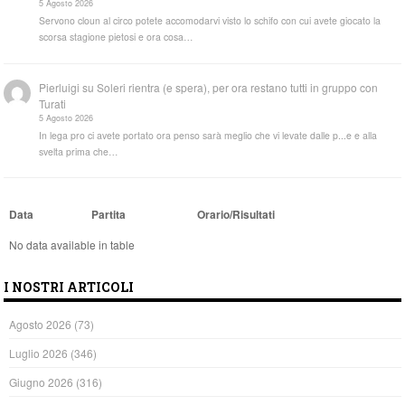
5 Agosto 2026
Servono cloun al circo potete accomodarvi visto lo schifo con cui avete giocato la
scorsa stagione pietosi e ora cosa…
Pierluigi
su
Soleri rientra (e spera), per ora restano tutti in gruppo con
Turati
5 Agosto 2026
In lega pro ci avete portato ora penso sarà meglio che vi levate dalle p...e e alla
svelta prima che…
Data
Partita
Orario/Risultati
No data available in table
I NOSTRI ARTICOLI
Agosto 2026
(73)
Luglio 2026
(346)
Giugno 2026
(316)