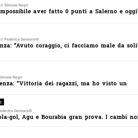
 di
Simone Negri
Impossibile aver fatto 0 punti a Salerno e oggi
 di
Federico Gennarelli
enza: “Avuto coraggio, ci facciamo male da soli
Simone Negri
enza: “Vittoria dei ragazzi, ma ho visto un
E
ederico Gennarelli
a-gol, Agu e Bourabia gran prova. I cambi no