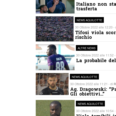
Italiano non st
trasferta
NEWS AQUILOTTE
30 Ottobre 2022 alle 12:20 - 
Tifosi viola scor
rischio
ALTRE NEWS
30 Ottobre 2022 alle 11:52 -
La probabile de
NEWS AQUILOTTE
30 Ottobre 2022 alle 11:21 - di
R
Ag. Dragowski: “Pa
Gli obiettivi…”
NEWS AQUILOTTE
30 Ottobre 2022 alle 10:54 -
Viola temibili 