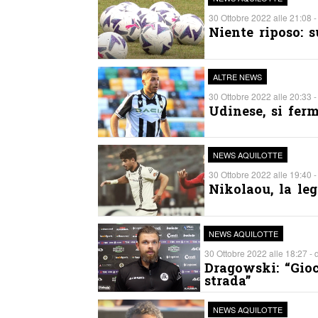
30 Ottobre 2022 alle 21:08 -
Niente riposo: s
ALTRE NEWS
30 Ottobre 2022 alle 20:33 -
Udinese, si ferm
NEWS AQUILOTTE
30 Ottobre 2022 alle 19:40 -
Nikolaou, la leg
NEWS AQUILOTTE
30 Ottobre 2022 alle 18:27 - 
Dragowski: “Gioc
strada”
NEWS AQUILOTTE