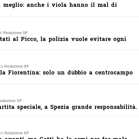
a meglio: anche i viola hanno il mal di
di
Redazione SP
tati al Picco, la polizia vuole evitare ogni
 di
Redazione SP
lla Fiorentina: solo un dubbio a centrocampo
edazione SP
rtita speciale, a Spezia grande responsabilità.
 di
Redazione SP
in avanti, ma Gotti ha le armi per far male