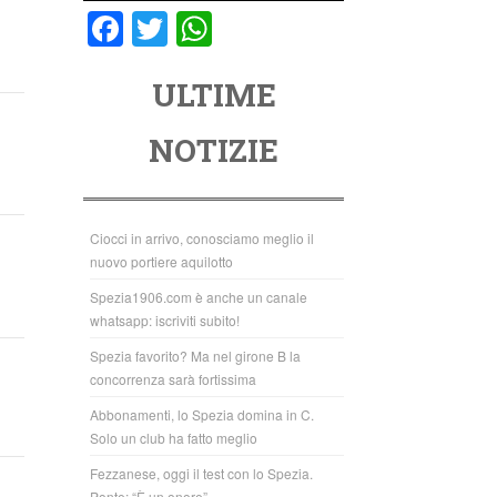
F
T
W
a
wi
h
ULTIME
c
tt
at
e
er
s
NOTIZIE
b
A
o
p
o
p
Ciocci in arrivo, conosciamo meglio il
nuovo portiere aquilotto
k
Spezia1906.com è anche un canale
whatsapp: iscriviti subito!
Spezia favorito? Ma nel girone B la
concorrenza sarà fortissima
Abbonamenti, lo Spezia domina in C.
Solo un club ha fatto meglio
Fezzanese, oggi il test con lo Spezia.
Ponte: “È un onore”