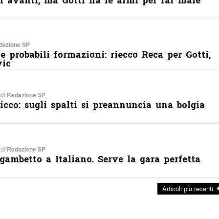
dazione SP
le probabili formazioni: riecco Reca per Gotti,
vic
 di
Redazione SP
Picco: sugli spalti si preannuncia una bolgia
 di
Redazione SP
gambetto a Italiano. Serve la gara perfetta
Articoli più recenti