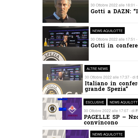
30 Ottobre 2022 alle 18:01 -
Gotti a DAZN: “
NEWS AQUILOTTE
30 Ottobre 2022 alle 17:51 -
Gotti in confer
ALTRE NEWS
30 Ottobre 2022 alle 17:37 - di
Italiano in confer
grande Spezia”
ESCLUSIVE
NEWS AQUILOTT
30 Ottobre 2022 alle 17:07 - di
F
PAGELLE SP – Nzol
convincono
NEWS AQUILOTTE