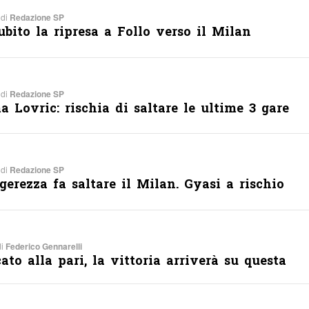
 di
Redazione SP
ubito la ripresa a Follo verso il Milan
 di
Redazione SP
a Lovric: rischia di saltare le ultime 3 gare
 di
Redazione SP
gerezza fa saltare il Milan. Gyasi a rischio
di
Federico Gennarelli
ato alla pari, la vittoria arriverà su questa