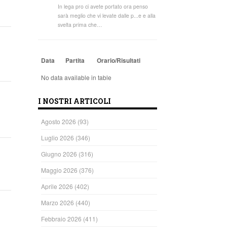
In lega pro ci avete portato ora penso
sarà meglio che vi levate dalle p...e e alla
svelta prima che…
Data
Partita
Orario/Risultati
No data available in table
I NOSTRI ARTICOLI
Agosto 2026
(93)
Luglio 2026
(346)
Giugno 2026
(316)
Maggio 2026
(376)
Aprile 2026
(402)
Marzo 2026
(440)
Febbraio 2026
(411)