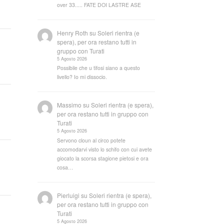
over 33..... FATE DOI LASTRE ASE
Henry Roth
su
Soleri rientra (e
spera), per ora restano tutti in
gruppo con Turati
5 Agosto 2026
Possibile che u tifosi siano a questo
livello? Io mi dissocio.
Massimo
su
Soleri rientra (e spera),
per ora restano tutti in gruppo con
Turati
5 Agosto 2026
Servono cloun al circo potete
accomodarvi visto lo schifo con cui avete
giocato la scorsa stagione pietosi e ora
cosa…
Pierluigi
su
Soleri rientra (e spera),
per ora restano tutti in gruppo con
Turati
5 Agosto 2026