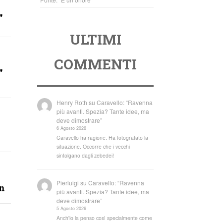
”
ULTIMI
COMMENTI
”
Henry Roth
su
Caravello: “Ravenna
più avanti. Spezia? Tante idee, ma
deve dimostrare”
6 Agosto 2026
Caravello ha ragione. Ha fotografato la
situazione. Occorre che i vecchi
sintolgano dagli zebedei!
Pierluigi
su
Caravello: “Ravenna
n
più avanti. Spezia? Tante idee, ma
deve dimostrare”
5 Agosto 2026
Anch'io la penso così specialmente come