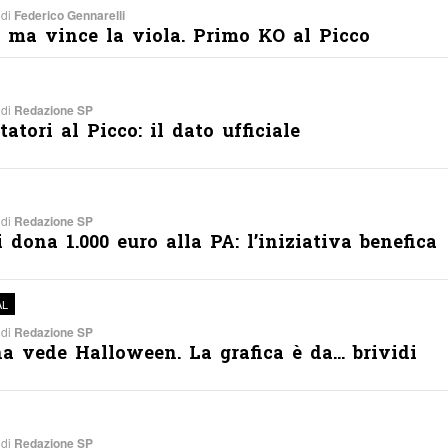
 di
Federico Gennarelli
, ma vince la viola. Primo KO al Picco
 di
Redazione SP
tatori al Picco: il dato ufficiale
 di
Redazione SP
i dona 1.000 euro alla PA: l’iniziativa benefica
AL
 di
Redazione SP
na vede Halloween. La grafica è da… brividi
 di
Redazione SP